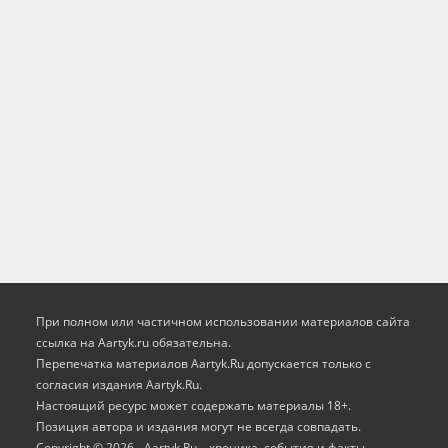
При полном или частичном использовании материалов сайта
ссылка на Aartyk.ru oбязательна.
Перепечатка материалов Aartyk.Ru допускается только с
согласия издания Aartyk.Ru.
Настоящий ресурс может содержать материалы 18+.
Позиция автора и издания могут не всегда совпадать.
Copyright © 2026 - Aartyk.Ru – хроника, события и факты.