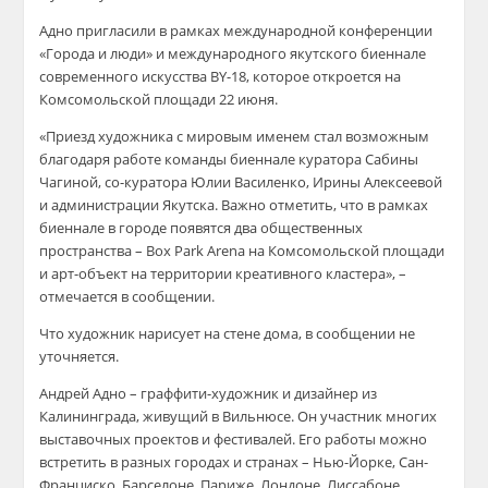
Адно пригласили в рамках международной конференции
«Города и люди» и международного якутского биеннале
современного искусства BY-18, которое откроется на
Комсомольской площади 22 июня.
«Приезд художника с мировым именем стал возможным
благодаря работе команды биеннале куратора Сабины
Чагиной, со-куратора Юлии Василенко, Ирины Алексеевой
и администрации Якутска. Важно отметить, что в рамках
биеннале в городе появятся два общественных
пространства – Box Park Arena на Комсомольской площади
и арт-объект на территории креативного кластера», –
отмечается в сообщении.
Что художник нарисует на стене дома, в сообщении не
уточняется.
Андрей Адно – граффити-художник и дизайнер из
Калининграда, живущий в Вильнюсе. Он участник многих
выставочных проектов и фестивалей. Его работы можно
встретить в разных городах и странах – Нью-Йорке, Сан-
Франциско, Барселоне, Париже, Лондоне, Лиссабоне,