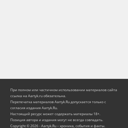
При полном или частичном использовании материалов сайта
ссылка на Aartyk.ru oбязательна.
Перепечатка материалов Aartyk.Ru допускается только с
согласия издания Aartyk.Ru.
Настоящий ресурс может содержать материалы 18+.
Позиция автора и издания могут не всегда совпадать.
Copyright © 2026 - Aartyk.Ru – хроника, события и факты.