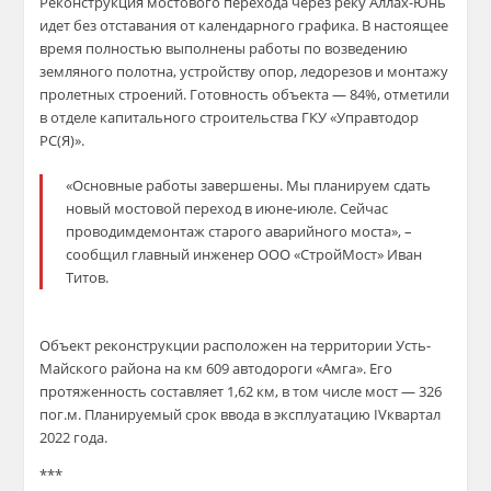
Реконструкция мостового перехода через реку Аллах-Юнь
идет без отставания от календарного графика.
В настоящее
время полностью выполнены работы по возведению
земляного полотна, устройств
у
опор, ледорезов и монтажу
пролетных строений.
Готовность объекта — 84%
,
отметили
в отделе капитального строительства ГКУ «Управтодор
РС(Я)».
«Основные работы завершены. Мы планируем сдать
новый мост
овой пер
еход в июне-июле. Сейчас
проводим
демонтаж
старого
аварийного
моста», –
сообщил главный инженер ООО «СтройМост» Иван
Титов.
Объект реконструкции расположен на территории Усть-
Майского района на км 609 автодороги «Амга».
Его
п
ротяженность составляет 1,62 км, в том числе мост — 326
пог.м.
Планируемый срок ввода в эксплуатацию
IV
квартал
2022 года.
***