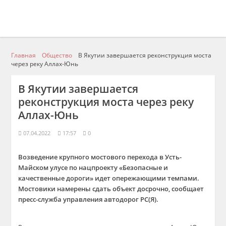
Главная
Общество
В Якутии завершается реконструкция моста
через реку Аллах-Юнь
В Якутии завершается
реконструкция моста через реку
Аллах-Юнь
07.04.2022
17:57
0
Возведение крупного мостового перехода в Усть-
Майском улусе
по нацпроекту «Безопасные и
качественные дороги»
идет
опережающими темпами
.
Мостовики намерены сдать объект досрочно, сообщает
пресс-служба управления автодорог РС(Я).