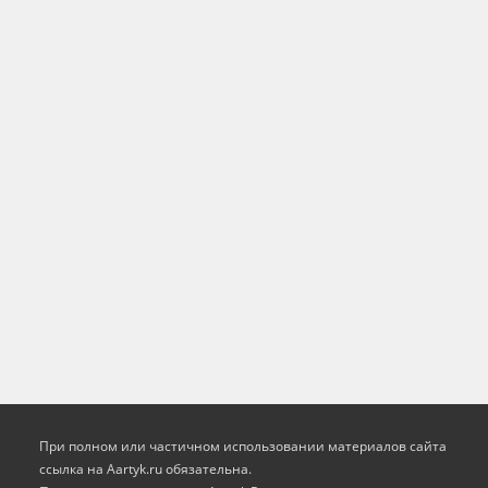
При полном или частичном использовании материалов сайта
ссылка на Aartyk.ru oбязательна.