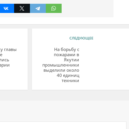
СЛЕДУЮЩЕЕ
у главы
На борьбу с
е
пожарами в
лись
Якутии
арии
промышленники
выделили около
40 единиц
техники
ий