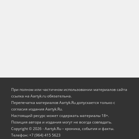
При полном или частичном использовании материалов сайта
ссылка на Aartyk.ru oбязательна.
Перепечатка материалов Aartyk.Ru допускается только с
согласия издания Aartyk.Ru.
Настоящий ресурс может содержать материалы 18+.
Позиция автора и издания могут не всегда совпадать.
Copyright © 2026 - Aartyk.Ru – хроника, события и факты.
Телефон: +7 (964) 415 5623