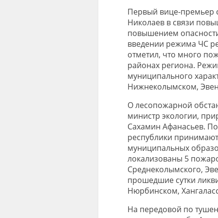
Первый вице-премьер с
Николаев в связи повы
повышением опасности 
введении режима ЧС ре
отметил, что много по
районах региона. Режи
муниципального характ
Нижнеколымском, Эвен
О лесопожарной обстан
министр экологии, при
Сахамин Афанасьев. По
республики принимаютс
муниципальных образо
локализованы 5 пожаро
Среднеколымского, Эве
прошедшие сутки ликви
Нюрбинском, Хангаласс
На передовой по туше