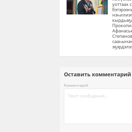
уоттаах 
бэтэрээн
нэһилиэ
кырдьаҕ
Прокопи
Афанась
Степано
сааһына
эҕэрдэлэ
Оставить комментар
Комментарий