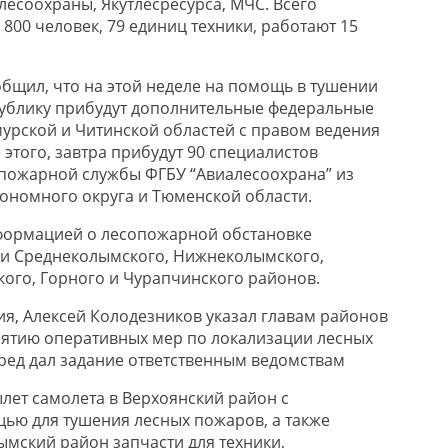
лесоохраны, Якутлесресурса, МЧС. Всего
800 человек, 79 единиц техники, работают 15
бщил, что на этой неделе на помощь в тушении
публику прибудут дополнительные федеральные
мурской и Читинской областей с правом ведения
этого, завтра прибудут 90 специалистов
пожарной службы ФГБУ “Авиалесоохрана” из
ономного округа и Тюменской области.
нформацией о лесопожарной обстановке
ли Среднеколымского, Нижнеколымского,
кого, Горного и Чурапчинского районов.
ия, Алексей Колодезников указал главам районов
нятию оперативных мер по локализации лесных
ед дал задание ответственным ведомствам
ылет самолета в Верхоянский район с
ью для тушения лесных пожаров, а также
ымский район запчасти для техники,