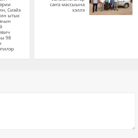
сэрии
саҥа массыына
ин, Сиэйэ
кэллэ
гин ытык
аһын
й
евич
вы 98
н
этилэр
ий