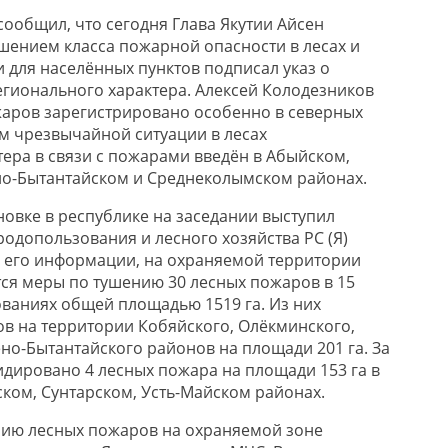
ообщил, что сегодня Глава Якутии Айсен
шением класса пожарной опасности в лесах и
для населённых пунктов подписал указ о
гионального характера. Алексей Колодезников
жаров зарегистрировано особенно в северных
м чрезвычайной ситуации в лесах
ера в связи с пожарами введён в Абыйском,
о-Бытантайском и Среднеколымском районах.
овке в республике на заседании выступил
родопользования и лесного хозяйства РС (Я)
 его информации, на охраняемой территории
я меры по тушению 30 лесных пожаров в 15
ваниях общей площадью 1519 га. Из них
в на территории Кобяйского, Олёкминского,
но-Бытантайского районов на площади 201 га. За
дировано 4 лесных пожара на площади 153 га в
ком, Сунтарском, Усть-Майском районах.
нию лесных пожаров на охраняемой зоне