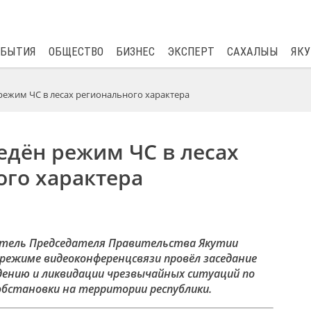
$
81.41
0.48
ОБЫТИЯ
ОБЩЕСТВО
БИЗНЕС
ЭКСПЕРТ
САХАЛЫЫ
ЯКУ
 режим ЧС в лесах регионального характера
едён режим ЧС в лесах
ого характера
итель Председателя Правительства Якутии
 режиме видеоконференцсвязи провёл заседание
дению и ликвидации чрезвычайных ситуаций по
обстановки на территории республики.