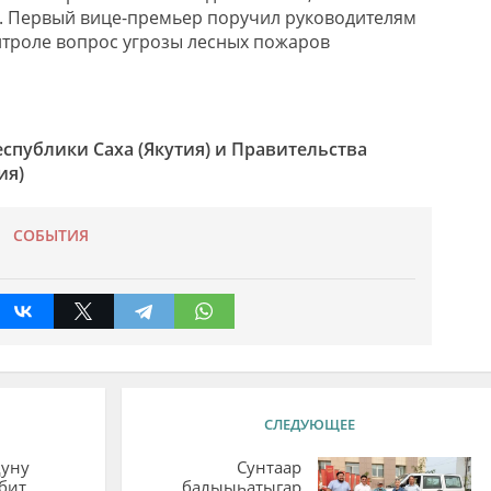
. Первый вице-премьер поручил руководителям
нтроле вопрос угрозы лесных пожаров
спублики Саха (Якутия) и Правительства
ия)
СОБЫТИЯ
СЛЕДУЮЩЕЕ
дуну
Сунтаар
бит
балыыһатыгар