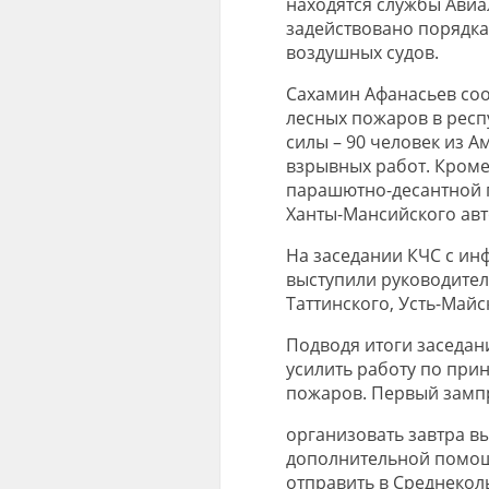
находятся службы Авиа
задействовано порядка 
воздушных судов.
Сахамин Афанасьев соо
лесных пожаров в рес
силы – 90 человек из А
взрывных работ. Кроме 
парашютно-десантной 
Ханты-Мансийского авт
На заседании КЧС с и
выступили руководите
Таттинского, Усть-Майс
Подводя итоги заседан
усилить работу по при
пожаров. Первый зампр
организовать завтра в
дополнительной помощ
отправить в Среднекол