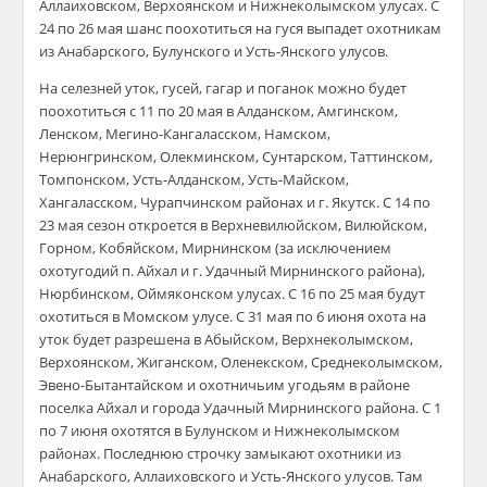
Аллаиховском, Верхоянском и Нижнеколымском улусах. С
24 по 26 мая шанс поохотиться на гуся выпадет охотникам
из Анабарского, Булунского и Усть-Янского улусов.
На селезней уток, гусей, гагар и поганок можно будет
поохотиться с 11 по 20 мая в Алданском, Амгинском,
Ленском, Мегино-Кангаласском, Намском,
Нерюнгринском, Олекминском, Сунтарском, Таттинском,
Томпонском, Усть-Алданском, Усть-Майском,
Хангаласском, Чурапчинском районах и г. Якутск. С 14 по
23 мая сезон откроется в Верхневилюйском, Вилюйском,
Горном, Кобяйском, Мирнинском (за исключением
охотугодий п. Айхал и г. Удачный Мирнинского района),
Нюрбинском, Оймяконском улусах. С 16 по 25 мая будут
охотиться в Момском улусе. С 31 мая по 6 июня охота на
уток будет разрешена в Абыйском, Верхнеколымском,
Верхоянском, Жиганском, Оленекском, Среднеколымском,
Эвено-Бытантайском и охотничьим угодьям в районе
поселка Айхал и города Удачный Мирнинского района. С 1
по 7 июня охотятся в Булунском и Нижнеколымском
районах. Последнюю строчку замыкают охотники из
Анабарского, Аллаиховского и Усть-Янского улусов. Там