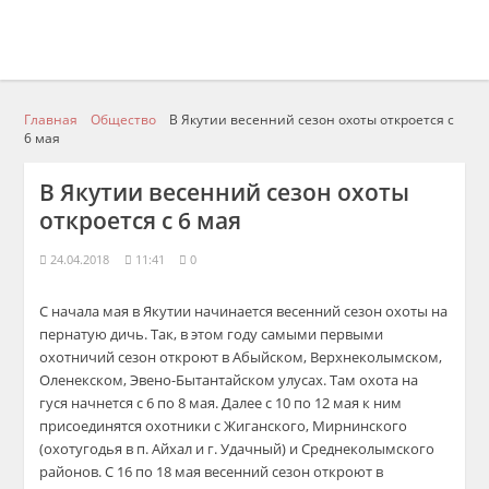
Главная
Общество
В Якутии весенний сезон охоты откроется с
6 мая
В Якутии весенний сезон охоты
откроется с 6 мая
24.04.2018
11:41
0
С начала мая в Якутии начинается весенний сезон охоты на
пернатую дичь. Так, в этом году самыми первыми
охотничий сезон откроют в Абыйском, Верхнеколымском,
Оленекском, Эвено-Бытантайском улусах. Там охота на
гуся начнется с 6 по 8 мая. Далее с 10 по 12 мая к ним
присоединятся охотники с Жиганского, Мирнинского
(охотугодья в п. Айхал и г. Удачный) и Среднеколымского
районов. С 16 по 18 мая весенний сезон откроют в