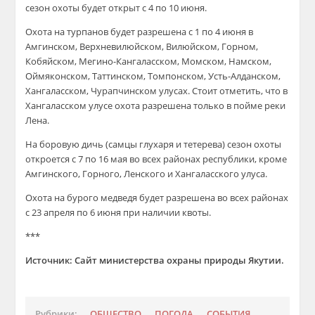
сезон охоты будет открыт с 4 по 10 июня.
Охота на турпанов будет разрешена с 1 по 4 июня в
Амгинском, Верхневилюйском, Вилюйском, Горном,
Кобяйском, Мегино-Кангаласском, Момском, Намском,
Оймяконском, Таттинском, Томпонском, Усть-Алданском,
Хангаласском, Чурапчинском улусах. Стоит отметить, что в
Хангаласском улусе охота разрешена только в пойме реки
Лена.
На боровую дичь (самцы глухаря и тетерева) сезон охоты
откроется с 7 по 16 мая во всех районах республики, кроме
Амгинского, Горного, Ленского и Хангаласского улуса.
Охота на бурого медведя будет разрешена во всех районах
с 23 апреля по 6 июня при наличии квоты.
***
Источник: Сайт министерства охраны природы Якутии.
Рубрики:
ОБЩЕСТВО
ПОГОДА
СОБЫТИЯ