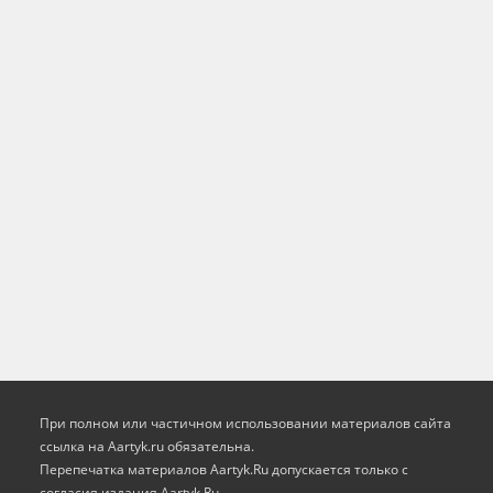
При полном или частичном использовании материалов сайта
ссылка на Aartyk.ru oбязательна.
Перепечатка материалов Aartyk.Ru допускается только с
согласия издания Aartyk.Ru.