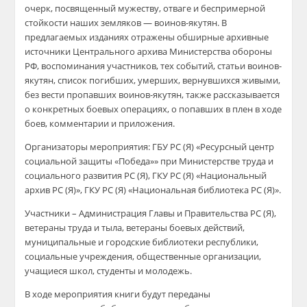
очерк, посвященный мужеству, отваге и беспримерной
стойкости наших земляков — воинов-якутян. В
предлагаемых изданиях отражены обширные архивные
источники Центрального архива Министерства обороны
РФ, воспоминания участников, тех событий, статьи воинов-
якутян, список погибших, умерших, вернувшихся живыми,
без вести пропавших воинов-якутян, также рассказывается
о конкретных боевых операциях, о попавших в плен в ходе
боев, комментарии и приложения.
Организаторы мероприятия: ГБУ РС (Я) «Ресурсный центр
социальной защиты «Победа»» при Министерстве труда и
социального развития РС (Я), ГКУ РС (Я) «Национальный
архив РС (Я)», ГКУ РС (Я) «Национальная библиотека РС (Я)».
Участники – Администрация Главы и Правительства РС (Я),
ветераны труда и тыла, ветераны боевых действий,
муниципальные и городские библиотеки республики,
социальные учреждения, общественные организации,
учащиеся школ, студенты и молодежь.
В ходе мероприятия книги будут переданы