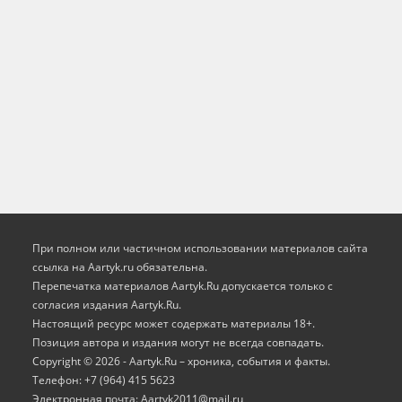
При полном или частичном использовании материалов сайта
ссылка на Aartyk.ru oбязательна.
Перепечатка материалов Aartyk.Ru допускается только с
согласия издания Aartyk.Ru.
Настоящий ресурс может содержать материалы 18+.
Позиция автора и издания могут не всегда совпадать.
Copyright © 2026 - Aartyk.Ru – хроника, события и факты.
Телефон: +7 (964) 415 5623
Электронная почта: Aartyk2011@mail.ru