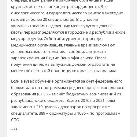
очередь, в центральные районные больницы и в два
крупных объекта – онкоцентр и кардиоцентр. Для
онкологического и кардиологического центров ежегодно
готовятся более 20 специалистов. В случае не
укомплектования выделенных мест с улусов целевые
квоты перераспределяются в городские и республиканские
медучреждения. Отбор абитуриентов проводит
медицинская организация, главные врачи заключают
договоры самостоятельно», – сообщила министр
здравоохранения Якутии Лена Афанасьева. После
получения диплома выпускник должен отработать не
менее трёх лет в той больнице, которая его направила.
Если в вузах обучение организуется за счёт федерального
бюджета, то по программам среднего профессионального
образования (СПО) – за счёт бюджетных ассигнований из
республиканского бюджета. Всего с 2016 по 2021 годы
заключено 1 219 целевых договоров по программе
специалитета, 389 – ординатуры и 1086 – по программам
СПО.
***