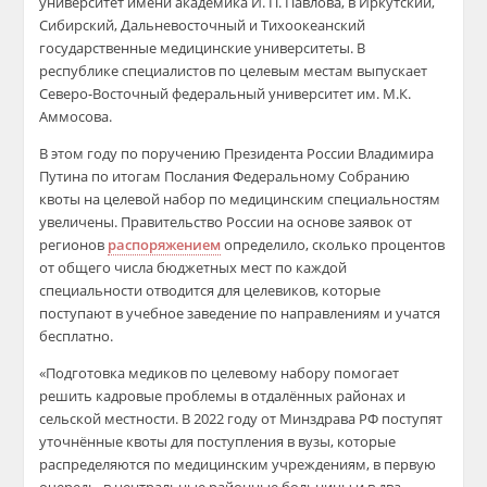
университет имени академика И. П. Павлова, в Иркутский,
Сибирский, Дальневосточный и Тихоокеанский
государственные медицинские университеты. В
республике специалистов по целевым местам выпускает
Северо-Восточный федеральный университет им. М.К.
Аммосова.
В этом году по поручению Президента России Владимира
Путина по итогам Послания Федеральному Собранию
квоты на целевой набор по медицинским специальностям
увеличены. Правительство России на основе заявок от
регионов
распоряжением
определило, сколько процентов
от общего числа бюджетных мест по каждой
специальности отводится для целевиков, которые
поступают в учебное заведение по направлениям и учатся
бесплатно.
«Подготовка медиков по целевому набору помогает
решить кадровые проблемы в отдалённых районах и
сельской местности. В 2022 году от Минздрава РФ поступят
уточнённые квоты для поступления в вузы, которые
распределяются по медицинским учреждениям, в первую