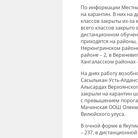
По информации Местник
на карантин. В них на 
классов закрыты из-за 
всего классов закрыто 
дистанционном обучени
приходятся на районы, 
Нерюнгринском районе 
районе – 2, в Верхнев
Хангаласском районах –
На днях работу возобн
Сасылыкан Усть-Алданск
Алысардах Верхоянског
закрыли на карантин шк
с превышением порога
Мачинская ООШ Олекми
Вилюйского улуса.
В очной форме в Якути
– 237, в дистанционной