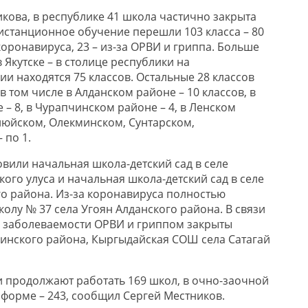
ова, в республике 41 школа частично закрыта
дистанционное обучение перешли 103 класса – 80
коронавируса, 23 – из-за ОРВИ и гриппа. Больше
в Якутске – в столице республики на
и находятся 75 классов. Остальные 28 классов
в том числе в Алданском районе – 10 классов, в
– 8, в Чурапчинском районе – 4, в Ленском
илюйском, Олекминском, Сунтарском,
 по 1.
овили начальная школа-детский сад в селе
ого улуса и начальная школа-детский сад в селе
о района. Из-за коронавируса полностью
олу № 37 села Угоян Алданского района. В связи
 заболеваемости ОРВИ и гриппом закрыты
нского района, Кыргыдайская СОШ села Сатагай
и продолжают работать 169 школ, в очно-заочной
 форме – 243, сообщил Сергей Местников.