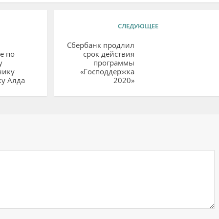
СЛЕДУЮЩЕЕ
Сбербанк продлил
е по
срок действия
у
программы
нику
«Господдержка
ку Алда
2020»
ий