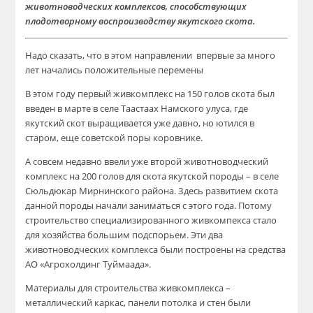
животноводческих комплексов, способствующих
плодотворному воспроизводству якутского скота.
Надо сказать, что в этом направлении впервые за много
лет начались положительные перемены
В этом году первый живкомплекс на 150 голов скота был
введен в марте в селе Таастаах Намского улуса, где
якутский скот выращивается уже давно, но ютился в
старом, еще советской поры коровнике.
А совсем недавно ввели уже второй животноводческий
комплекс на 200 голов для скота якутской породы – в селе
Сюльдюкар Мирнинского района. Здесь развитием скота
данной породы начали заниматься с этого года. Потому
строительство специализированного живкомпекса стало
для хозяйства большим подспорьем. Эти два
животноводческих комплекса были построены на средства
АО «Агрохолдинг Туймаада».
Материалы для строительства живкомплекса –
металлический каркас, панели потолка и стен были