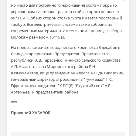
но место для постоянного нахождения скота – покрыто
деревянным настилом – размер стойла коров составляет
99*11 м. С обеих сторон стояка скота имеется просторный
тамбур. Вся электрическая система также собрана из
современных материалов. Имеется помещение для сбора
молока – размером 15*15 м.
На новоселье животноводческого комплекса 3 декабря в
Сюльдюкар приехали: Председатель Правительства
республики А.В. Тарасенко, министр сельского хозяйства
А.П. Атласов, глава Мирнинского района Р.Н.
Юзмухаметов, вице президент АК Алроса А.П. Дьячковский,
генеральный директор агрохолдинга “Туймаада” П.С.
Ефремов, руководитель ГК РС (Я) “Якутский скот” А.Е.
Артемьев, и представители района.
***
Прокопий ХАБАРОВ