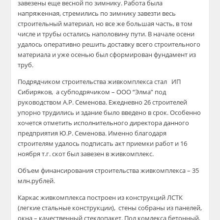
завезены еще весной по зимнику. Работа была
напряженная, стремились по зимнику завезти весь
строительный материал, но все же большая часть, в том
числе и трубы остались наполовину пути. В начале осени
удалось оперативно решить доставку всего строительного
материала и уже осенью был сформирован фундамент из
труб.
Подрядчиком строительства живкомплекса стал ИП
Сибиряков, а субподрячиком – ООО “Элма” под
руководством А.Р. Семенова. Ежедневно 26 строителей
упорно трудились и здание было введено в срок. Особенно
хочется отметить исполнительного директора данного
предприятия Ю.Р. Семенова. Именно благодаря
строителям удалось подписать акт приемки работ и 16
ноября т.г. скот был завезен в живкомплекс.
Объем финансирования строительства живкомплекса – 35
млн.рублей.
Каркас живкомплекса построен из конструкций ЛСТК
(легкие стальные конструкции), стены собраны из панелей,
окна – качественный стеклопакет. Пол комлекса бетонный,