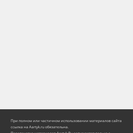
При полном или частичном использовании материалов сайта
ссылка на Aartyk.ru oбязательна.