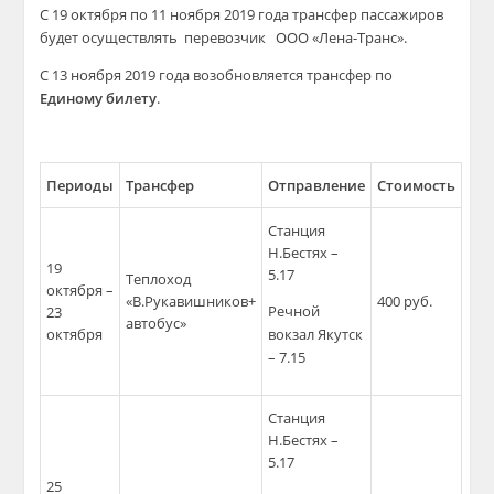
С 19 октября по 11 ноября 2019 года трансфер пассажиров
будет осуществлять перевозчик ООО «Лена-Транс».
С 13 ноября 2019 года возобновляется трансфер по
Единому билету
.
Периоды
Трансфер
Отправление
Стоимость
Станция
Н.Бестях –
19
5.17
Теплоход
октября –
«В.Рукавишников+
400 руб.
Речной
23
автобус»
октября
вокзал Якутск
– 7.15
Станция
Н.Бестях –
5.17
25