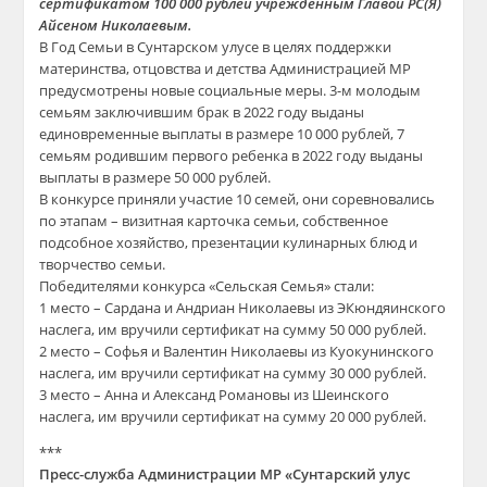
сертификатом 100 000 рублей учрежденным Главой РС(Я)
Айсеном Николаевым.
В Год Семьи в Сунтарском улусе в целях поддержки
материнства, отцовства и детства Администрацией МР
предусмотрены новые социальные меры. 3-м молодым
семьям заключившим брак в 2022 году выданы
единовременные выплаты в размере 10 000 рублей, 7
семьям родившим первого ребенка в 2022 году выданы
выплаты в размере 50 000 рублей.
В конкурсе приняли участие 10 семей, они соревновались
по этапам – визитная карточка семьи, собственное
подсобное хозяйство, презентации кулинарных блюд и
творчество семьи.
Победителями конкурса «Сельская Семья» стали:
1 место – Сардана и Андриан Николаевы из ЭКюндяинского
наслега, им вручили сертификат на сумму 50 000 рублей.
2 место – Софья и Валентин Николаевы из Куокунинского
наслега, им вручили сертификат на сумму 30 000 рублей.
3 место – Анна и Александ Романовы из Шеинского
наслега, им вручили сертификат на сумму 20 000 рублей.
***
Пресс-служба Администрации МР «Сунтарский улус