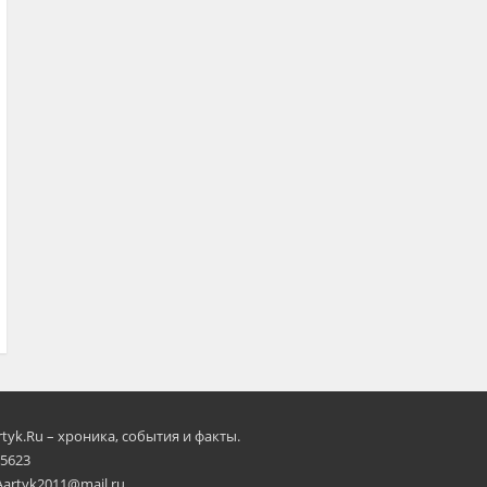
rtyk.Ru – хроника, события и факты.
 5623
Aartyk2011@mail.ru