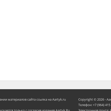
ии материалов сайта ссылка на Aartyk.ru
Copyright © 2026 - Aa
Телефон: +7 (964) 415
скается только с согласия издания Aartyk.Ru.
Электронная почта: 