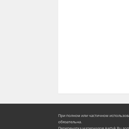
При полном или частичном использован
oбязательна.
Перепечатка материалов Aartyk.Ru допу