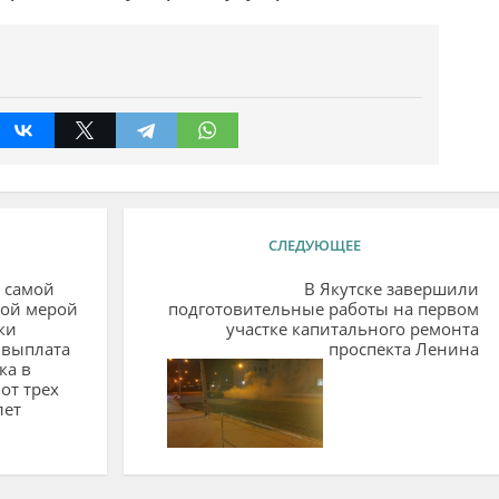
СЛЕДУЮЩЕЕ
 самой
В Якутске завершили
ной мерой
подготовительные работы на первом
ки
участке капитального ремонта
 выплата
проспекта Ленина
ка в
 от трех
лет