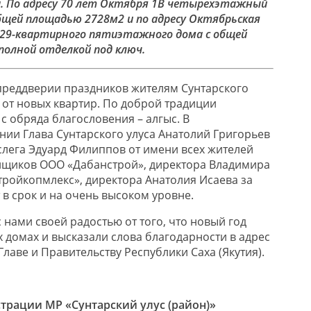
. По адресу 70 лет Октября 1В четырехэтажный
бщей площадью 2728м2 и по адресу Октябрьская
 29-квартирного пятиэтажного дома с общей
полной отделкой под ключ.
в преддверии праздников жителям Сунтарского
 от новых квартир. По доброй традиции
с обряда благословения – алгыс. В
ии Глава Сунтарского улуса Анатолий Григорьев
аслега Эдуард Филиппов от имени всех жителей
йщиков ООО «Дабанстрой», директора Владимира
тройкопмлекс», директора Анатолия Исаева за
в срок и на очень высоком уровне.
нами своей радостью от того, что новый год
х домах и высказали слова благодарности в адрес
Главе и Правительству Республики Саха (Якутия).
трации МР «Сунтарский улус (район)»