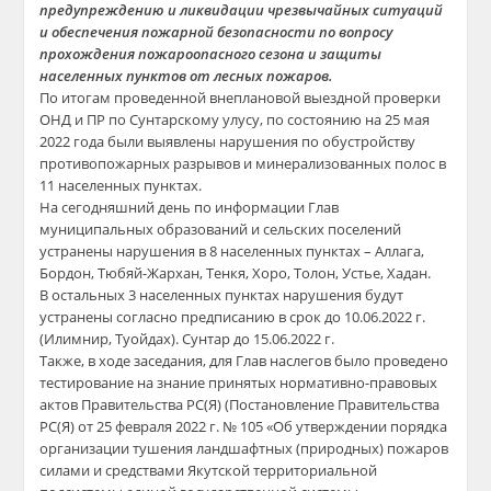
предупреждению и ликвидации чрезвычайных ситуаций
и обеспечения пожарной безопасности по вопросу
прохождения пожароопасного сезона и защиты
населенных пунктов от лесных пожаров.
По итогам проведенной внеплановой выездной проверки
ОНД и ПР по Сунтарскому улусу, по состоянию на 25 мая
2022 года были выявлены нарушения по обустройству
противопожарных разрывов и минерализованных полос в
11 населенных пунктах.
На сегодняшний день по информации Глав
муниципальных образований и сельских поселений
устранены нарушения в 8 населенных пунктах – Аллага,
Бордон, Тюбяй-Жархан, Тенкя, Хоро, Толон, Устье, Хадан.
В остальных 3 населенных пунктах нарушения будут
устранены согласно предписанию в срок
до 10.06.2022 г.
(Илимнир, Туойдах). Сунтар
до 15.06.2022 г.
Также, в ходе заседания, для Глав наслегов было проведено
тестирование на знание принятых нормативно-правовых
актов Правительства РС(Я) (Постановление Правительства
РС(Я) от 25 февраля 2022 г. № 105 «Об утверждении порядка
организации тушения ландшафтных (природных) пожаров
силами и средствами Якутской территориальной