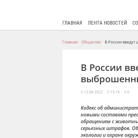
ГЛАВНАЯ
ЛЕНТА НОВОСТЕЙ
С
Главная
Общество
В России введу
В России вв
выброшенн
12.08.2022
15:16
0
Кодекс об администра
новыми составами прес
обращением с животны
серьезных штрафов. Об
экологии и охране окр