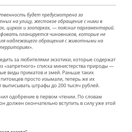
твенность будет предусмотрена за
ных на улицу, жестокое обращение с ними в
, цирках и зоопарках, — пояснил парламентарий.
фовать планируется чиновников, которые не
 для надлежащего обращения с животными на
территориях»
.
ледить за любителями экзотики, которые содержат
из «запретного» списка министерства природы —
рые виды приматов и змей. Раньше таких
питомцев просто изымали, теперь же их
т выписывать штрафы до 200 тысяч рублей.
чил одобрение в первом чтении. По словам
он должен окончательно вступить в силу уже этой
кая газета”