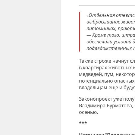
«Отдельная ответс
выбрасывание живот
питомниках, приютах
— Кроме того, штра
обеспечили условий
подведомственных 
Также строже начнут с
в квартирах животных 
медведей, пум, некото
потенциально опасных 
владельцам еще и буду
Законопроект уже полу
Владимира Бурматова, 
осенью.
***
Источник: “Парламентс