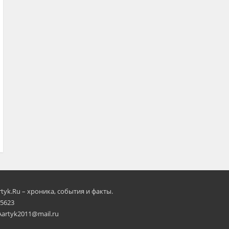
rtyk.Ru – хроника, события и факты.
 5623
Aartyk2011@mail.ru