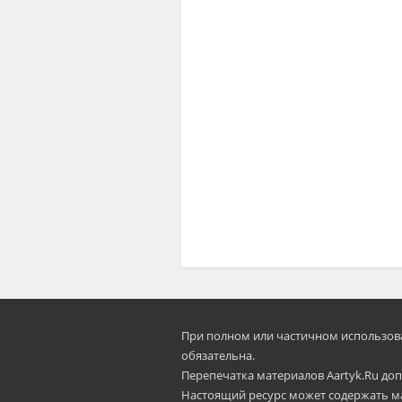
При полном или частичном использован
oбязательна.
Перепечатка материалов Aartyk.Ru допу
Настоящий ресурс может содержать м