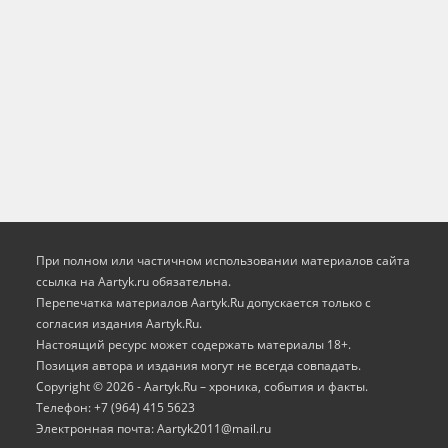
При полном или частичном использовании материалов сайта
ссылка на Aartyk.ru oбязательна.
Перепечатка материалов Aartyk.Ru допускается только с
согласия издания Aartyk.Ru.
Настоящий ресурс может содержать материалы 18+.
Позиция автора и издания могут не всегда совпадать.
Copyright © 2026 - Aartyk.Ru – хроника, события и факты.
Телефон: +7 (964) 415 5623
Электронная почта: Aartyk2011@mail.ru