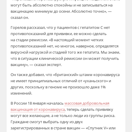
могут быть абсолютно спокойны и не записываться на
вакцинацию минимум до осени. Абсолютно точно», —
сказал он.
Горелов рассказал, что у пациентов с гепатитом С нет
противопоказаний для прививки, ее можно сделать
на стадии ремиссии. «В настоящий момент четких
противопоказаний нет, но многое, наверное, определятся
вирусной нагрузкой и стадией того же гепатита. Мы знаем,
что в ситуации клинической ремиссии он может получить
вакцину», — сказал эксперт.
Он также добавил, что «британский» штамм коронавируса
не имеет принципиальных отличий от «уханьского» и
других, поскольку в геноме не произошло даже 1%
изменений.
В России 18 января началась
массовая добровольная
вакцинация от коронавируса
, теперь сделать прививку
могут все желающие, а не только люди из группы риска.
Граждане смогут выбрать одну из двух
зарегистрированных в стране вакцин — «Спутник V» или