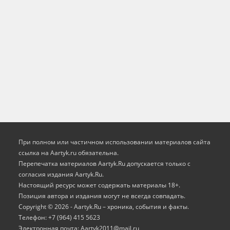
При полном или частичном использовании материалов сайта
ссылка на Aartyk.ru oбязательна.
Перепечатка материалов Aartyk.Ru допускается только с
согласия издания Aartyk.Ru.
Настоящий ресурс может содержать материалы 18+.
Позиция автора и издания могут не всегда совпадать.
Copyright © 2026 - Aartyk.Ru – хроника, события и факты.
Телефон: +7 (964) 415 5623
Электронная почта: Aartyk2011@mail.ru