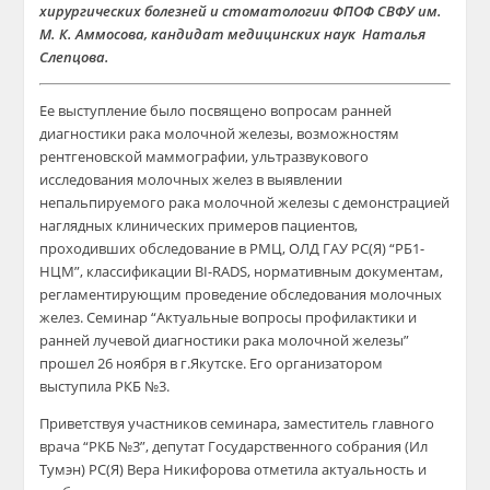
хирургических болезней и стоматологии ФПОФ СВФУ им.
М. К. Аммосова, кандидат медицинских наук Наталья
Слепцова.
Ее выступление было посвящено вопросам ранней
диагностики рака молочной железы, возможностям
рентгеновской маммографии, ультразвукового
исследования молочных желез в выявлении
непальпируемого рака молочной железы с демонстрацией
наглядных клинических примеров пациентов,
проходивших обследование в РМЦ, ОЛД ГАУ РС(Я) “РБ1-
НЦМ”, классификации BI-RADS, нормативным документам,
регламентирующим проведение обследования молочных
желез. Семинар “Актуальные вопросы профилактики и
ранней лучевой диагностики рака молочной железы”
прошел 26 ноября в г.Якутске. Его организатором
выступила РКБ №3.
Приветствуя участников семинара, заместитель главного
врача “РКБ №3”, депутат Государственного собрания (Ил
Тумэн) РС(Я) Вера Никифорова отметила актуальность и