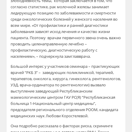
злободневность темы, которая заключается в том, что
согласно статистике, рак молочной железы занимает
лидирующую позицию по заболеваемости и смертности
среди онкологических болезней у женского населения во
всем мире. «От профилактики и ранней диагностики
заболевания зависят исход лечения и качество жизни
пациента. Поэтому врачам первичного звена очень важно
проводить целенаправленную лечебно –
профилактическую, диагностическую работу с
населением», – подчеркнула замглавврача.
Большой интерес у участников семинара – практикующих
врачей “РКБ 3” – заведующих поликлиникой, терапией,
терапевтов, онколога, хирурга, гинеколога, рентгенологов,
УЗД, врача-ординатора по рентгенологии) вызвало
выступление заведующей Республиканским
маммологическим центром ГАУ РС(Я) “Республиканская
больница 1-Национальный центр медицины”,
председателя регионального отделения РООМ, кандидата
медицинских наук Любови Коростелевой.
Она подробно рассказала о факторах риска, скрининге