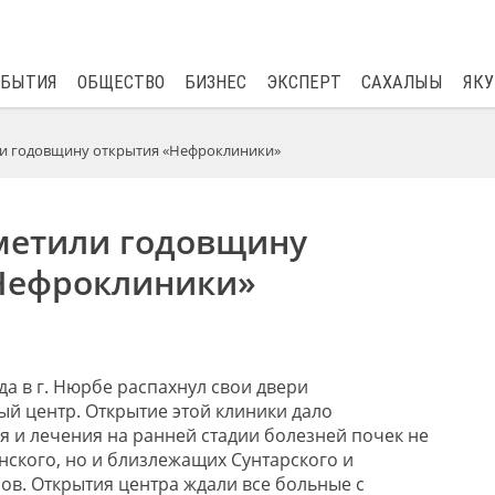
$
81.41
0.48
ОБЫТИЯ
ОБЩЕСТВО
БИЗНЕС
ЭКСПЕРТ
САХАЛЫЫ
ЯКУ
и годовщину открытия «Нефроклиники»
метили годовщину
Нефроклиники»
да в г. Нюрбе распахнул свои двери
 центр. Открытие этой клиники дало
 и лечения на ранней стадии болезней почек не
ского, но и близлежащих Сунтарского и
ов. Открытия центра ждали все больные с