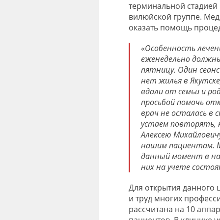
терминальной стадией 
вилюйской группе. Мед
оказать помощь процед
«
Особенность лечен
еженедельно должны 
пятницу. Один сеанс
нет жилья в Якутске
вдали от семьи и ро
просьбой помочь отк
врач не осталась в 
устаем повторять, к
Алексею Михайловичу
нашим пациентам. Мы
данный момент в на
них на учете состо
Для открытия данного 
и труд многих професс
рассчитана на 10 аппа