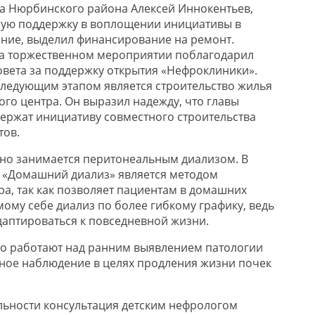
а Нюрбинского района Алексей Иннокентьев,
ную поддержку в воплощении инициативы в
ание, выделил финансирование на ремонт.
на торжественном мероприятии поблагодарил
овета за поддержку открытия «Нефроклиники».
 следующим этапом является строительство жилья
ого центра. Он выразил надежду, что главы
ержат инициативу совместного строительства
тов.
но занимается перитонеальным диализом. В
 «Домашний диализ» является методом
а, так как позволяет пациентам в домашних
ому себе диализ по более гибкому графику, ведь
даптироваться к повседневной жизни.
но работают над ранним выявлением патологии
рное наблюдение в целях продления жизни почек
льности консультация детским нефрологом