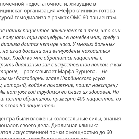
почечной недостаточности, живущие в
ицинская организация «Нефроклиника» готова
урой гемодиализа в рамках ОМС 60 пациентам.
ия наших пациентов заключается в том, что они
получать три процедуры: в понедельник, среду и
 диализа длится четыре часа. У многих больных
, но из-за болезни они вынуждены находиться
дных. Когда ко мне обратились пациенты с
рыть диализный зал с искусственной почкой, я как
стороне
, – рассказывает Марфа Бурцева. –
Не
ак мы благодарны главе Нюрбинского улуса
, который, войдя в положение, пошел навстречу
 вот уже год трудимся во благо их здоровья. На
ш центр обратилось примерно 400 пациентов, из
ят около 80 пациентов»
.
центра были вложены колоссальные силы, знания
ионалов своего дела. Диализная клиника
ратов искусственной почки с мощностью до 60