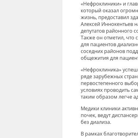
«Нефроклиники» и глав
который оказал огром
жизнь, предоставил зд
Алексей Иннокентьев 
депутатов районного с
Также он отметил, что
для пациентов диализн
соседних районов подд
общежития для пациен
«Нефроклиника» успеш
ряде зарубежных стран
первостепенного выбор
условиях проводить сам
таким образом легче а
Медики клиники актив
почек, ведут диспансе
без диализа.
В рамках благотворите