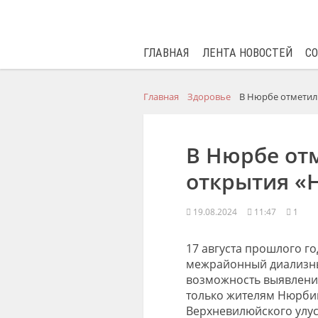
ГЛАВНАЯ
ЛЕНТА НОВОСТЕЙ
С
Главная
Здоровье
В Нюрбе отметил
В Нюрбе от
открытия «
19.08.2024
11:47
1
17 августа прошлого го
межрайонный диализный
возможность выявления
только жителям Нюрбин
Верхневилюйского улус