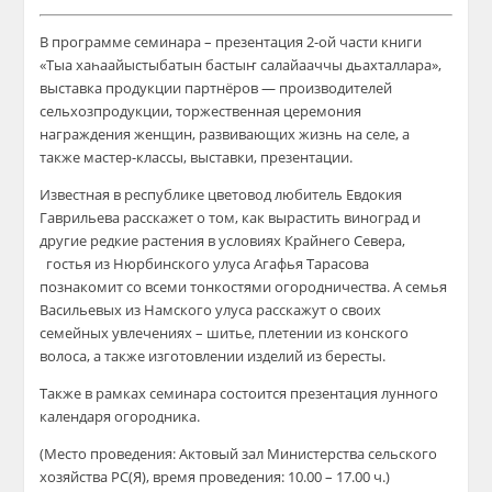
В программе семинара – презентация 2-ой части книги
«Тыа хаһаайыстыбатын бастыҥ салайааччы дьахталлара»,
выставка продукции партнёров — производителей
сельхозпродукции, торжественная церемония
награждения женщин, развивающих жизнь на селе, а
также мастер-классы, выставки, презентации.
Известная в республике цветовод любитель Евдокия
Гаврильева расскажет о том, как вырастить виноград и
другие редкие растения в условиях Крайнего Севера,
гостья из Нюрбинского улуса Агафья Тарасова
познакомит со всеми тонкостями огородничества. А семья
Васильевых из Намского улуса расскажут о своих
семейных увлечениях – шитье, плетении из конского
волоса, а также изготовлении изделий из бересты.
Также в рамках семинара состоится презентация лунного
календаря огородника.
(Место проведения: Актовый зал Министерства сельского
хозяйства РС(Я), время проведения: 10.00 – 17.00 ч.)