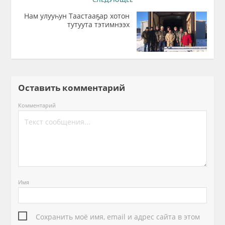
Нам улууһун Таастааҕар хотон
тутуута тэтимнээх
Оставить комментарий
Комментарий
Имя
Сохранить моё имя, email и адрес сайта в этом