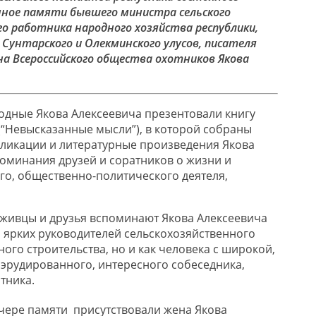
ное памяти бывшего министра сельского
го работника народного хозяйства республики,
Сунтарского и Олекминского улусов, писателя
на Всероссийского общества охотников Якова
одные Якова Алексеевича презентовали книгу
 (“Невысказанные мысли”), в которой собраны
бликации и литературные произведения Якова
поминания друзей и соратников о жизни и
го, общественно-политического деятеля,
живцы и друзья вспоминают Якова Алексеевича
з ярких руководителей сельскохозяйственного
ого строительства, но и как человека с широкой,
 эрудированного, интересного собеседника,
тника.
чере памяти присутствовали жена Якова