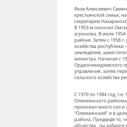
Яков Алексеевич Семено
крестьянской семье, на
секретарем Нахаринско
В 1953-м окончил Омск
агронома. В июле 1954
районе. Затем с 1958 г
хозяйства республики 
земледелия, заместите
министра. Начиная с 1
Орджоникидзевского п
управления, затем пер
сельского хозяйства ре
С 1970 по 1984 год, т.е
Олекминского райкома 
приложил много сил и 
“Олекминский” и в цел
района. Предвидя то, 
общества, он добился 