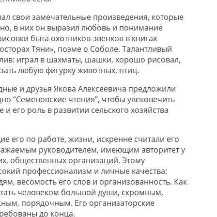
вал свои замечательные произведения, которые
но, в них он выразил любовь и понимание
исовки быта охотников-эвенков в книгах
росторах Тяни», поэме о Соболе. Талантливый
лив: играл в шахматы, шашки, хорошо рисовал,
зать любую фигурку животных, птиц.
одные и друзья Якова Алексеевича предложили
но “Семеновские чтения”, чтобы увековечить
е и его роль в развитии сельского хозяйства
ие его по работе, жизни, искренне считали его
важаемым руководителем, имеющим авторитет у
х, общественных организаций. Этому
сокий профессионализм и личные качества:
ям, весомость его слов и организованность. Как
итать человеком большой души, скромным,
ным, порядочным. Его организаторские
ребованы до конца.