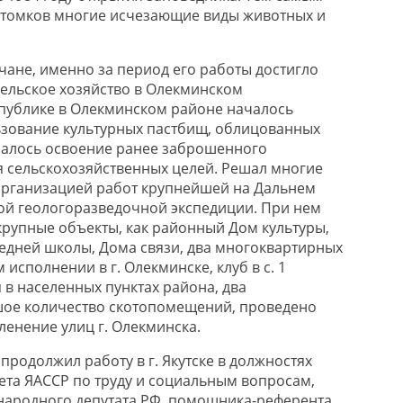
отомков многие исчезающие виды животных и
ане, именно за период его работы достигло
ельское хозяйство в Олекминском
публике в Олекминском районе началось
ьзование культурных пастбищ, облицованных
чалось освоение ранее заброшенного
ля сельскохозяйственных целей. Решал многие
организацией работ крупнейшей на Дальнем
ой геологоразведочной экспедиции. При нем
 крупные объекты, как районный Дом культуры,
редней школы, Дома связи, два многоквартирных
исполнении в г. Олекминске, клуб в с. 1
 в населенных пунктах района, два
шое количество скотопомещений, проведено
ленение улиц г. Олекминска.
продолжил работу в г. Якутске в должностях
ета ЯАССР по труду и социальным вопросам,
народного депутата РФ, помощника-референта