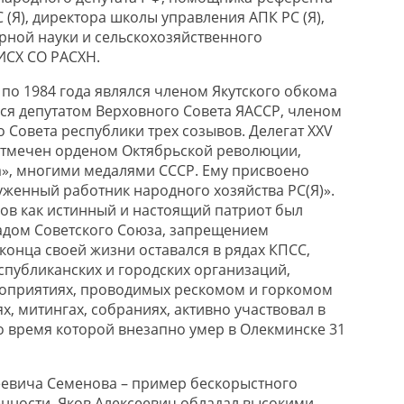
 (Я), директора школы управления АПК PC (Я),
рной науки и сельскохозяйственного
ИСХ СО РАСХН.
 по 1984 года являлся членом Якутского обкома
лся депутатом Верховного Совета ЯАССР, членом
 Совета республики трех созывов. Делегат XXV
 отмечен орденом Октябрьской революции,
», многими медалями СССР. Ему присвоено
уженный работник народного хозяйства РС(Я)».
ов как истинный и настоящий патриот был
адом Советского Союза, запрещением
конца своей жизни оставался в рядах КПСС,
спубликанских и городских организаций,
роприятиях, проводимых рескомом и горкомом
х, митингах, собраниях, активно участвовал в
 время которой внезапно умер в Олекминске 31
еевича Семенова – пример бескорыстного
нности. Яков Алексеевич обладал высокими