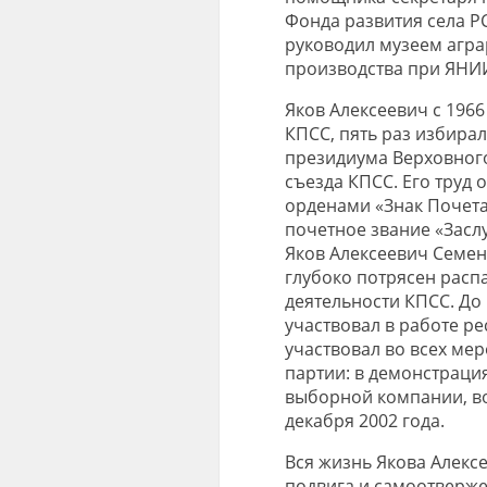
Фонда развития села PC
руководил музеем агра
производства при ЯНИ
Яков Алексеевич с 1966
КПСС, пять раз избира
президиума Верховного
съезда КПСС. Его труд
орденами «Знак Почета
почетное звание «Засл
Яков Алексеевич Семен
глубоко потрясен расп
деятельности КПСС. До 
участвовал в работе ре
участвовал во всех ме
партии: в демонстрация
выборной компании, во
декабря 2002 года.
Вся жизнь Якова Алекс
подвига и самоотверже