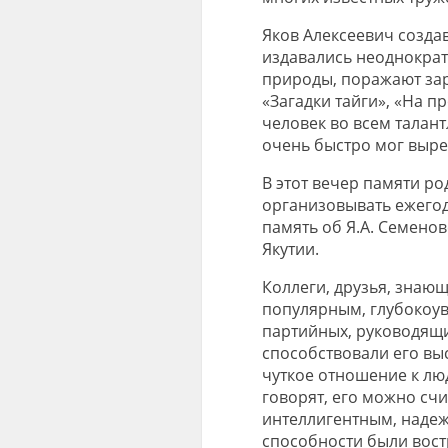
Яков Алексеевич созда
издавались неоднократ
природы, поражают зар
«Загадки тайги», «На п
человек во всем талант
очень быстро мог выре
В этот вечер памяти р
организовывать ежегод
память об Я.А. Семенов
Якутии.
Коллеги, друзья, знающ
популярным, глубокоу
партийных, руководящи
способствовали его вы
чуткое отношение к люд
говорят, его можно сч
интеллигентным, надеж
способности были вост