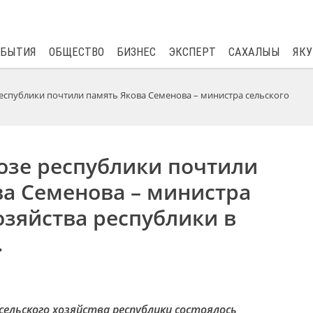
$
81.41
0.48
ОБЫТИЯ
ОБЩЕСТВО
БИЗНЕС
ЭКСПЕРТ
САХАЛЫЫ
ЯКУ
еспублики почтили память Якова Семенова – министра сельского
озе республики почтили
ва Семенова – министра
озяйства республики в
.
ельского хозяйства республики состоялось