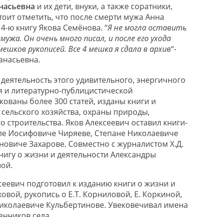
насьевна
и их дети, внуки, а также соратники,
тоит отметить, что после смерти мужа Анна
4-ю книгу Якова Семёнова. “
Я не могла оставить
ужа. Он очень много писал, и после его ухода
ешков рукописей. Все 4 мешка я сдала в архив
“-
анасьевна.
деятельность этого удивительного, энергичного
я и литературно-публицистической
ованы более 300 статей, изданы книги и
ельского хозяйства, охраны природы,
о строительства. Яков Алексеевич оставил книги-
ле Иосифовиче Чиряеве, Степане Николаевиче
новиче Захарове. Совместно с журналистом Х.Д.
игу о жизни и деятельности Александры
ой.
сеевич подготовил к изданию книги о жизни и
ховой, рукопись о Е.Т. Корниловой, Е. Коркиной,
Николаевиче Кульбертинове. Увековечивал имена
енников села.