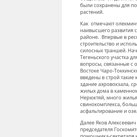
были сохранены для п
растений.
Как отмечают олекминч
наивысшего развития с
районе. Впервые в рес
строительство и испол
силосных траншей. На
Тегеньского участка д
вопросы, связанные с 
Востоке Чаро-Токкинск
введены в строй такие
здание аэровокзала, с
жилых дома в каменном 
Нерюктяй, много жилья
свинокомплекса, боль
асфальтирование и озе
Далее Яков Алексеевич 
председателя Госкомит
помощника-секретаря 