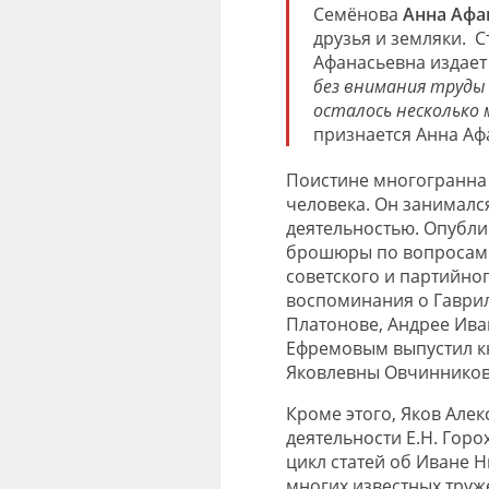
Семёнова
Анна Афа
друзья и земляки. С
Афанасьевна издает 
без внимания труды м
осталось несколько м
признается Анна Аф
Поистине многогранна 
человека. Он занималс
деятельностью. Опублик
брошюры по вопросам с
советского и партийног
воспоминания о Гаври
Платонове, Андрее Ива
Ефремовым выпустил кн
Яковлевны Овчинников
Кроме этого, Яков Алек
деятельности Е.Н. Горо
цикл статей об Иване 
многих известных труж