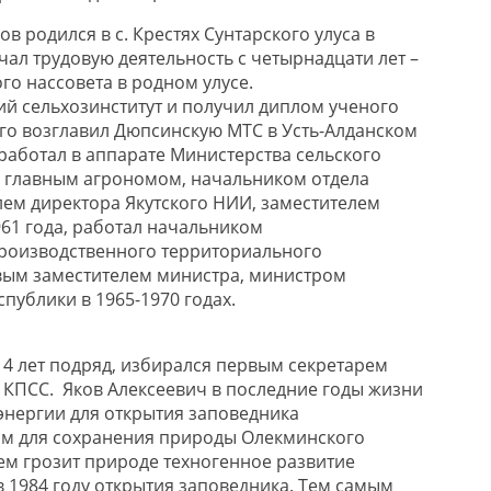
в родился в с. Крестях Сунтарского улуса в
чал трудовую деятельность с четырнадцати лет –
го нассовета в родном улусе.
ий сельхозинститут и получил диплом ученого
-го возглавил Дюпсинскую МТС в Усть-Алданском
. работал в аппарате Министерства сельского
– главным агрономом, начальником отдела
лем директора Якутского НИИ, заместителем
961 года, работал начальником
роизводственного территориального
вым заместителем министра, министром
спублики в 1965-1970 годах.
. 14 лет подряд, избирался первым секретарем
КПСС. Яков Алексеевич в последние годы жизни
энергии для открытия заповедника
ом для сохранения природы Олекминского
чем грозит природе техногенное развитие
в 1984 году открытия заповедника. Тем самым