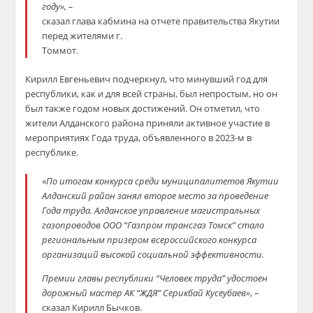
году», –
сказал глава кабмина на отчете правительства Якутии
перед жителями г.
Томмот.
Кирилл Евгеньевич подчеркнул, что минувший год для
республики, как и для всей страны, был непростым, но он
был также годом новых достижений. Он отметил, что
жители Алданского района приняли активное участие в
мероприятиях Года труда, объявленного в 2023-м в
республике.
«
По итогам конкурса среди муниципалитетов Якутии
Алданский район занял второе место за проведение
Года труда. Алданское управление магистральных
газопроводов ООО “Газпром трансгаз Томск” стало
региональным призером всероссийского конкурса
организаций высокой социальной эффективности.
Премии главы республики “Человек труда” удостоен
дорожный мастер АК “ЖДЯ” Серикбай Кусеубаев»
, –
сказал Кирилл Бычков.