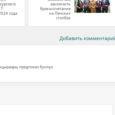
сурсов в
заключить
17
бракосочетание
2024 года
на Ленских
столбах
Добавить комментари
ыцыраары предпоказ буолуо
ий