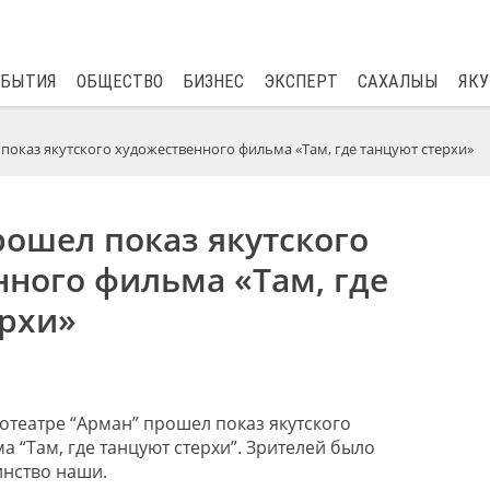
$
80.93
0.2
ОБЫТИЯ
ОБЩЕСТВО
БИЗНЕС
ЭКСПЕРТ
САХАЛЫЫ
ЯКУ
показ якутского художественного фильма «Там, где танцуют стерхи»
ошел показ якутского
ного фильма «Там, где
ерхи»
отеатре “Арман” прошел показ якутского
 “Там, где танцуют стерхи”. Зрителей было
инство наши.