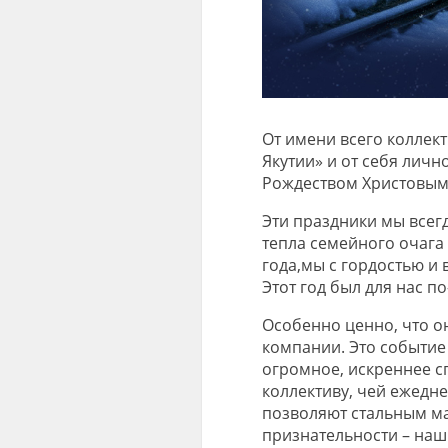
От
имени
всего
коллек
Якутии» и от себя личн
Рождеством Христовы
Эти
праздники
мы всегд
тепла семейного очага
года
,
мы с гордостью и
Этот
год
был
для нас п
Особенно ценно, что о
компании
. Это
событи
огромное
, искреннее 
коллективу,
чей ежедне
позволяют стальным ма
признательности – на