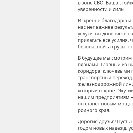
в зоне СВО. Ваша
стойк
уверенност
и
и сил
ы
.
Искренне благодарю
и
нас нет важнее результ
услуги
, вы доверяете н
прилагать
все усилия,
ч
безопасной
, а грузы 
В будущее мы смотрим
планами. Главный из н
коридора
, ключевыми 
транспортный переход
железнодорожной линии
который откроет Якутии
нашим
предприятиям
–
он станет новым мощны
родного края.
Дорогие друзья!
Пусть 
годом
новых надежд, ус