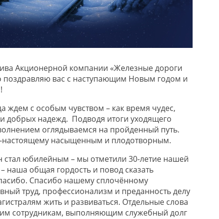
тива Акционерной компании «Железные дороги
о
поздравляю вас с наступающим Новым годом
и
м
!
а ждем с особым чувством – как время чудес,
 и
добры
х надежд
.
П
одвод
я
итоги
уходящего
 волнением оглядываемся на пройденный путь.
о-настоящему
насыщенным
и плодотворным
.
н стал юбилейным – мы отметили
30-летие
нашей
е
– наша общая гордость и повод сказать
спасибо.
Спасибо нашему сплочённому
вный труд, профессионализм и преданность делу
гистралям жить и развиваться
.
Отдельные слова
шим сотрудникам, выполняющим служебный долг