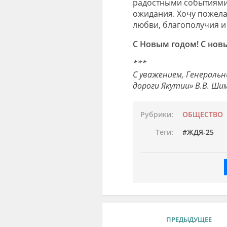
радостны
ми
события
ми
ожидания.
Х
очу пожела
любви,
благополучия
и
С Новым годом! С нов
***
С уважением,
Генераль
дороги Якутии»
В.В.
Шим
Рубрики:
ОБЩЕСТВО
Теги:
ЖДЯ-25
ПРЕДЫДУЩЕЕ