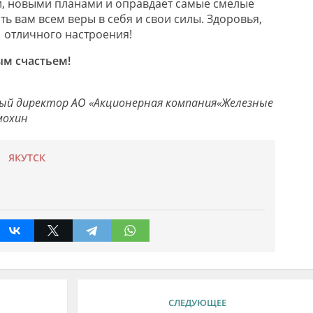
, новыми планами
и
оправдает самые смелые
ть в
ам всем веры в себя и свои силы.
З
доровья,
 отличного настроения
!
ым счастьем!
ный директор
АО «А
кционерная компания
«Железные
охин
ЯКУТСК
СЛЕДУЮЩЕЕ