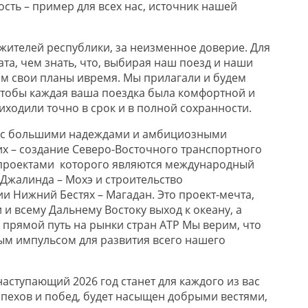
ость – пример для всех нас, источник нашей
жител
ей
республики, за неизменное доверие. Для
ата, чем знать, что, выбирая наш поезд
и наши
ам свои планы
и
время
. Мы
прилагали и будем
тобы каждая
ваша
поездка была комфортной
и
приходили
точно в срок и
в
полной сохранности
.
с большими
надеждами и
амбициозными
их –
создание
Северо-Восточного транспортного
проектами которого являются международный
 Джалинда –
Мохэ
и
строительство
 Нижний Бестях – Магадан. Это проект-мечта,
 и всему Дальнему Востоку выход к океану
, а
прямой путь
на рынки стран АТР
Мы верим, что
м импульсом для развития всего нашего
наступающий 202
6 год станет для каждого из вас
пехов и побед, будет
насыщен добрыми вестями,