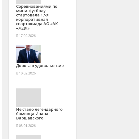
Соревнованиями по
мини-футболу
стартовала 17-я
корпоративная
спартакиада АО «АК
«ЖДЯ»
17.02.2026
Дорога в удовольствие
10.02.2026
Не стало легендарного
бамовца Ивана
Варшавского
03.01.2026