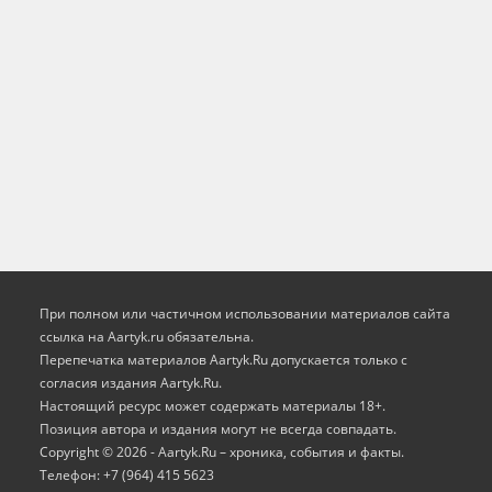
При полном или частичном использовании материалов сайта
ссылка на Aartyk.ru oбязательна.
Перепечатка материалов Aartyk.Ru допускается только с
согласия издания Aartyk.Ru.
Настоящий ресурс может содержать материалы 18+.
Позиция автора и издания могут не всегда совпадать.
Copyright © 2026 - Aartyk.Ru – хроника, события и факты.
Телефон: +7 (964) 415 5623