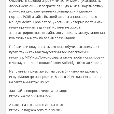
Отметим, в деловой игре «МИНИСТР» может участвовать
любой желающий в возрасте от 16 до 45 лет. Подать заявку
можно на двух электронных площадках – Кадровом
портале РС(Я) и сайте Высшей школы инновационного
менеджмента. Кроме того, участники, которые по тем или
иным причинам в данный момент не смогли
зарегистрироваться онлайн, могут подать заявку, заполнив
бумажные анкеты во время презентации.
Победители получат возможность обучиться в ведущих
вузах, таких как Массачусетский технологический
институт, МГУ им. Ломоносова, а также пройти стажировку
в Международной школе бизнес SolBridge (Южная Корея).
Напомним, прием заявок на республиканскую деловую
игру «Министр» завершится 5 июля 2019 года. Регистрация
на сайте министр2019.рф
Задавайте вопросы через whatsapp:
https://wa.me/79969143569
А также на странице в Инстаграм:
https://instagram.com/ministr2019