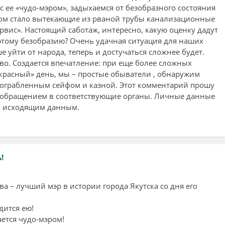
 ее «чудо-мэром», задыхаемся от безобразного состояния
дом стало вытекающие из рваной трубы канализационные
рвис». Настоящий саботаж, интересно, какую оценку дадут
тому безобразию? Очень удачная ситуация для наших
 уйти от народа, теперь и достучаться сложнее будет.
во. Создается впечатление: при еще более сложных
екрасный» день, мы – простые обыватели , обнаружим
 ограбленным сейфом и казной. Этот комментарий прошу
обращением в соответствующие органы. Личные данные
о исходящим данным.
!
а – лучший мэр в истории города Якутска со дня его
дится ею!
ется чудо-мэром!