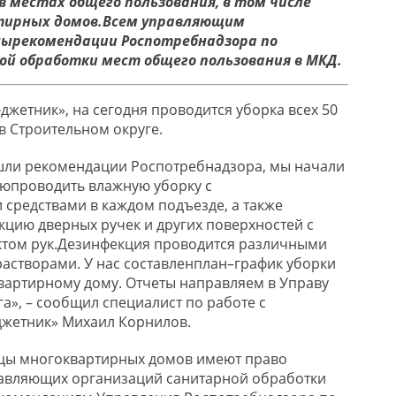
в местах общего п
ользования, в том числе
тирных домов
.
Всем
управляющи
м
ны
рекомендации
Роспотребнадзора
по
ой обработки
мест общего пользования в
МКД.
юджетник»
,
на сегодня
проводится
уборка всех 50
в Строительном округе
.
шли
рекомендации Роспотребнадзора,
мы
начали
лю
проводить
влажную уборку с
 средствами
в каждом подъезде
, а также
кцию дверных ручек
и других поверхностей с
том рук
.
Дезинфекция проводится различными
растворами.
У нас составлен
план
–
график уборки
вартирному дому. Отчеты
направляем в Управу
га»
, –
сообщил специалист по работе с
жетник» Михаил Корнилов
.
цы многоквартирных домов имеют право
правляющих
организац
ий санитарной обработки