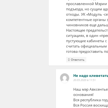
прославленной Мэрии с
подъезда, но сущим а
отходы. УК «Модуль -се
компетентные органы э
чиновников еще дальше
Настоящее предательст
ситуациях, в один «пр
пустующие кабинеты с
считать официальным 
готова предоставить п
Ответить
Не надо клеветать
20.03.2020 в 11:51
Наш мэр Авксентьев
основания!
Вся республика гор
Вся Россия восхища