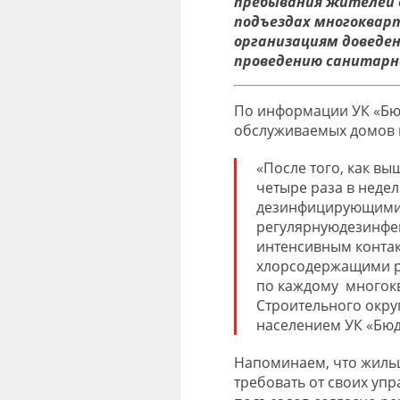
пребывания жителей 
подъездах многоквар
организациям
до
веде
пров
едению санитарн
По информации
УК «Б
обслуживаемых домов 
«После того, как
вы
четыре
раза
в неде
дезинфицирующими
регулярную
дезинфе
интенсивным контак
хлорсодержащими 
по каждому многок
Строительного окру
населением
УК
«Бюд
Напоминаем, что жиль
требовать от своих у