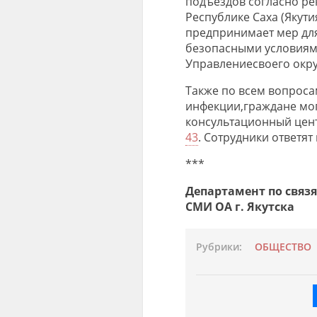
подъездов согласно р
Республике Саха (Якутия
предпринимает мер дл
безопасными условиям
Управление
своего окру
Также п
о всем вопроса
инфекции
,
граждане мо
консультационный цен
43
. С
отрудники ответят 
***
Департамент по связ
СМИ ОА г. Якутска
Рубрики:
ОБЩЕСТВО