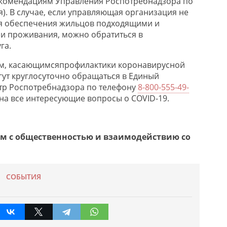
екомендациям Управления Роспотребнадзора по
). В случае, если
у
правляющая
организация
не
я обеспечения жильцов подходящими и
и проживания, можно обрат
иться в
га.
м
, касающимся
профилактики коронавирусной
гут круглосуточно обращаться в Единый
тр Роспотребнадзора по телефону
8-800-555-49-
на все интер
есующие вопросы о COVID-19.
ям с общественностью и взаимодействию со
СОБЫТИЯ