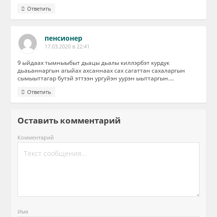
Ответить
пенсионер
17.03.2020 в 22:41
9 ыйдаах тымныыбыт дьацы дьалы киллэрбэт курдук
дьаьаннаргын агыйах ахсаннаах сах сагаттан сахаларгын
сымыыттагар бутэй эттээн ургуйэн уурэн ыыттаргын….
Ответить
Оставить комментарий
Комментарий
Имя