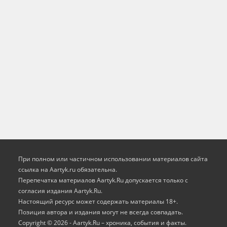
При полном или частичном использовании материалов сайта
ссылка на Aartyk.ru oбязательна.
Перепечатка материалов Aartyk.Ru допускается только с
согласия издания Aartyk.Ru.
Настоящий ресурс может содержать материалы 18+.
Позиция автора и издания могут не всегда совпадать.
Copyright © 2026 - Aartyk.Ru – хроника, события и факты.