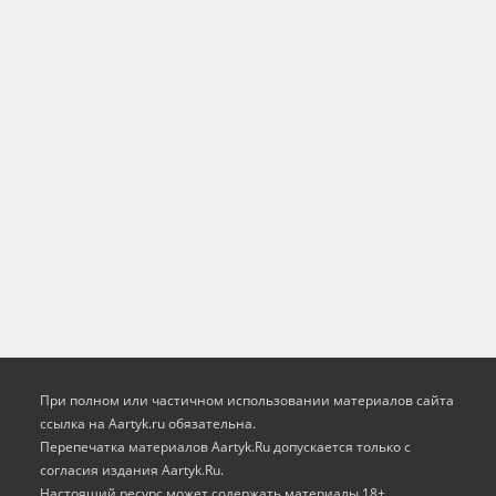
При полном или частичном использовании материалов сайта
ссылка на Aartyk.ru oбязательна.
Перепечатка материалов Aartyk.Ru допускается только с
согласия издания Aartyk.Ru.
Настоящий ресурс может содержать материалы 18+.