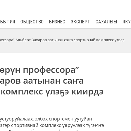
$
81.41
0.48
ОБЫТИЯ
ОБЩЕСТВО
БИЗНЕС
ЭКСПЕРТ
САХАЛЫЫ
ЯКУ
фессора” Альберт Захаров аатынан саҥа спортивнай комплекс үлэҕэ
үөрүн профессора”
аров аатынан саҥа
комплекс үлэҕэ киирдэ
устуоруйалаах, элбэх спортсмен уутуйан
эгэр спортивнай комплекс үөрүүлээх түгэҥҥэ