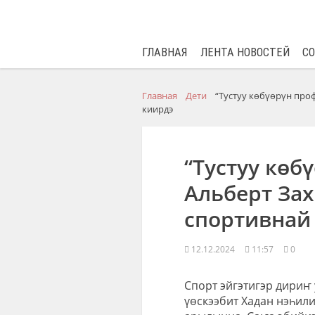
ГЛАВНАЯ
ЛЕНТА НОВОСТЕЙ
С
Главная
Дети
“Тустуу көбүөрүн про
киирдэ
“Тустуу көб
Альберт Зах
спортивнай 
12.12.2024
11:57
0
Спорт эйгэтигэр дириҥ 
үөскээбит Хадан нэһили