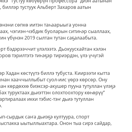
ккэ “Тустуу көбүөрүн профессора” диэн аатынан
 биллэр тустуук Альберт Захаров аатын
үөнэни сөпкө иитэн таһаарыыга уонна
аах, чэгиэн-чэбдик буоларын ситиһэр сыаллаах,
тин үбүнэн 2019 сылтан тутан саҕалаабыта.
өрт бэдэрээччит үлэлээтэ. Дьокуускайтан кэлэн
оров тэрилтэтэ тиһэҕэр тириэрдэн, үлэ үчүгэй
р Хадан көстүүтэ биллэ тубуста. Киирээти кытта
унан хааччыллыбыт суол-иис үөрэ көрсөр. Ону
лан көрдөххө биэксэр-акушер пууна тутуллан үлэҕэ
ах туруктаах дьиэттэн олохтоохтору көһөрүү”
вартиралаах икки тэбис-тэҥ дьиэ тутуллан
.
ып-сырдык саҥа дьиэҕэ култуура, спорт
быспакка ыытыллыахтара. Онон тыа сирэ сайдар,