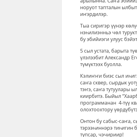
арылынна. Саҥа эбийиэ
норуот тапталын ылбыт,
иҥэрдилэр.
Тыа сиригэр үүнэр көл
нэһилиэнньэ чөл турукт
бу эбийиэги улуус бэйэ
5 сыл устата, барыта тү
үлэлээбит Александр Ег
түмүктээх буолла.
Кэлиҥҥи биэс сыл иһигэ
саҥа сквер, сырдык уот
тэҥэ, саҥа тутуулары ы
киирбитэ. Быйыл “Хаарб
программанан
4-түү к
олохтоохтору үөрдүбүтэ
Онтон бу сабыс-саҥа, с
тэрээһиннэрэ тиһигин 
тупсар, чэчириир!