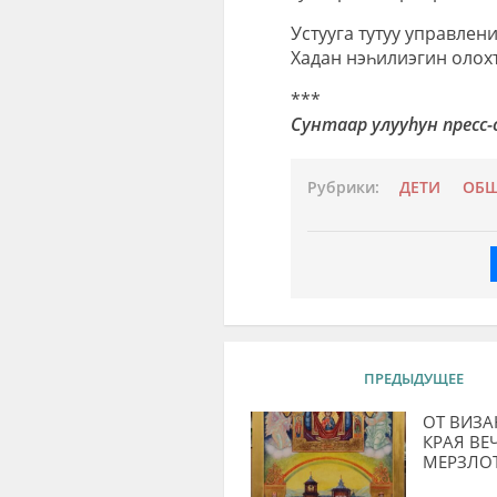
Устууга тутуу управле
Хадан нэһилиэгин олох
***
Сунтаар улууhун пресс-
Рубрики:
ДЕТИ
ОБЩ
ПРЕДЫДУЩЕЕ
ОТ ВИЗА
КРАЯ ВЕ
МЕРЗЛО