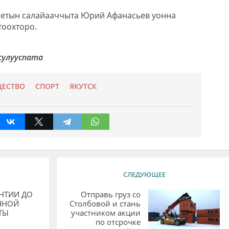
ниетын салайааччыта Юрий Афанасьев уонна
тоохторо.
сулууспата
ЕСТВО
СПОРТ
ЯКУТСК
СЛЕДУЮЩЕЕ
НТИИ ДО
Отправь груз со
ЧНОЙ
Столбовой и стань
ТЫ
участником акции
по отсрочке