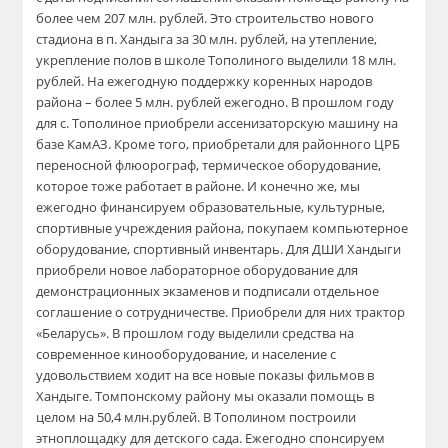
более чем 207 млн. рублей. Это строительство нового
стадиона в п. Хандыга за 30 млн. рублей, на утепление,
укрепление полов в школе Тополиного выделили 18 млн.
рублей. На ежегодную поддержку коренных народов
района – более 5 млн. рублей ежегодно. В прошлом году
для с. Тополиное приобрели ассенизаторскую машину на
базе КамАЗ. Кроме того, приобретали для районного ЦРБ
переносной флюорограф, термическое оборудование,
которое тоже работает в районе. И конечно же, мы
ежегодно финансируем образовательные, культурные,
спортивные учреждения района, покупаем компьютерное
оборудование, спортивный инвентарь. Для ДШИ Хандыги
приобрели новое лабораторное оборудование для
демонстрационных экзаменов и подписали отдельное
соглашение о сотрудничестве. Приобрели для них трактор
«Беларусь». В прошлом году выделили средства на
современное кинооборудование, и население с
удовольствием ходит на все новые показы фильмов в
Хандыге. Томпонскому району мы оказали помощь в
целом на 50,4 млн.рублей. В Тополином построили
этноплощадку для детского сада. Ежегодно спонсируем