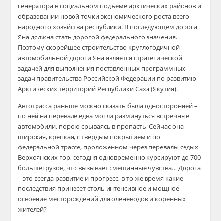
генератора в социальном подъёме арктических районов и
образовании новой точки экономического роста всего
народного хозяйства республики. В последующем дорога
Яна должна стать дорогой федерального значения.
Поэтому скорейшее строительство круглогодичной
автомобильной дороги Яна является стратегической
задачей для выполнения поставленных программных
задач правительства Российской Федерации по развитию
Арктических территорий Республики Саха (Якутия).
Автотрасса раньше можно сказать была односторонней –
по ней на перевале едва могли разминуться встречные
автомобили, порою срываясь в пропасть. Сейчас она
широкая, крепкая, с твёрдым покрытием и по
федеральной трассе, проложенном через перевалы седых
Верхоянских гор, сегодня одновременно курсируют до 700
большегрузов, что вызывает смешанные чувства… Дорога
– это всегда развитие и прогресс, в то же время какие
последствия принесет столь интенсивное и мощное
освоение месторождений для оленеводов и коренных
жителей?