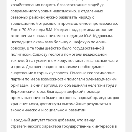
хозяйствования поднять благосостояние людей до
современного уровня невозможно. В отдалённых
северных районах нужно развивать наряду с
традиционной отраслью и промышленное производство.
Еще в 70-80-е годы В.М. Кладкин поддерживал хорошие
отношения с начальником экспедиции Ю.А. Кудрявым.
Экспедиция оказывала большую шефскую помощь
совхозу. В те годы шефство было государственной
политикой. Совхозу геологи помогали вездеходной
техникой на гусеничном ходу, поставляли запасные части
и троса. Для оленеводов поставляли необходимое
снаряжение в горных условиях. Полевые геологические
партии по мере возможности помогали оленеводческим
бригадам, а они партиям, их объединяли нелегкий труд и
Верхоянские горы. Благодаря шефской помощи
промышленников были построены водозабор, ледник для
хранения мяса, достигнуты высочайшие результаты в
экономическом и социальном развитии.
Народный депутат также добавила, что ввиду
стратегического характера государственных интересов в