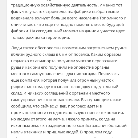
традиционную хозяйственную деятельность. Именно тот
факт, что участок строительства фабрики выбран выше
водоканала волнует больше всего население Тополиного и
они считают, что еще не поздно поменять место будущей
фабрики. На сегодняшний момент на данном участке идет
только расчистка территории.
Люди также обеспокоены возможным загрязнением ручья
вблизи рудного склада в 6 км от поселка. Каким образом
недалеко от авиапорта получили участок перевозчики
руды и как они его получили не оповестив органы
местного самоуправления – для них загадка. Появилась
еще компания, которая получила огромный участок
рядом с мостом, где отсыпают площадку под угольный
склад. И никаких соглашений с органами местного
самоуправления они не заключали. Выступающие также
сообщили, что сейчас 21 век, прогресс идет и в
промышленности сегодня используют новые технологии,
но людям от этого не легче. Тяжело принять, когда на
исконных землях традиционного хозяйствования большой
наплыв техники и пришлых людей. В прошлом году