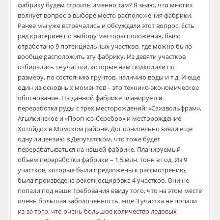
фабрику будем строить именно там? Я знаю, что многих
волнует вопрос о выборе место расположения фабрики.
Ранее мы уже встречались и обсуждали этот вопрос. Есть
ряд критериев по выбору месторасположения, было
отработано 9 потенциальных участков, где можно было
вообще расположить эту фабрику. Из девяти участков
отбирались те участки, которые нам подходили по
размеру, по состоянию грунтов, наличию воды и т.д. И еще
один из основных моментов – это технико-экономическое
обоснование. На данной фабрике планируется
переработка руды с трех месторождений: «Сахавольфрам»,
Агылкинское и «Прогноз-Серебро» и месторождение
Хотойдох в Момском районе. Дополнительно взяли еще
одну лицензию в Депутатском, что тоже будет
перерабатываться на нашей фабрике. Планируемый
объем переработки фабрики – 1,5 млн. тонн в год. Из 9
участков, которые были предложены к рассмотрению,
была произведена рекогносциро́вка 4 участков. Они не
попали под наши требования ввиду того, что на этом месте
очень большая заболоченность, еще 3 участка не попали
из-за того, что очень большое количество ледовых