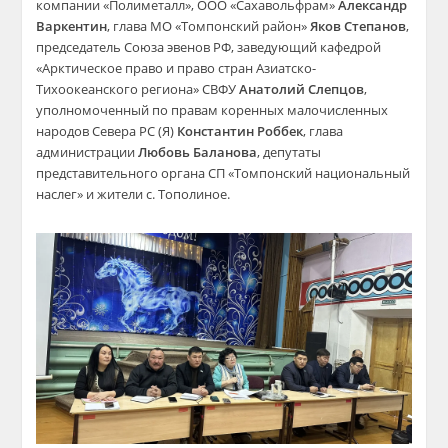
компании «Полиметалл», ООО «Сахавольфрам»
Александр
Варкентин
, глава МО «Томпонский район»
Яков Степанов
,
председатель Союза эвенов РФ, заведующий кафедрой
«Арктическое право и право стран Азиатско-
Тихоокеанского региона» СВФУ
Анатоли
й Слепцов
,
уполномоченный по правам коренных малочисленных
народов Севера РС (Я)
Константин Роббек
, глава
администрации
Любовь Баланова
, депутаты
представительного органа СП «Томпонский национальный
наслег» и жители с. Тополиное.