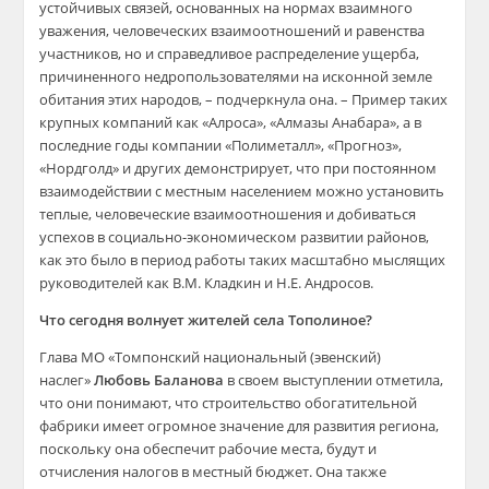
устойчивых связей, основанных на нормах взаимного
уважения, человеческих взаимоотношений и равенства
участников, но и справедливое распределение ущерба,
причиненного недропользователями на исконной земле
обитания этих народов, – подчеркнула она. – Пример таких
крупных компаний как «Алроса», «Алмазы Анабара», а в
последние годы компании «Полиметалл», «Прогноз»,
«Нордголд» и других демонстрирует, что при постоянном
взаимодействии с местным населением можно установить
теплые, человеческие взаимоотношения и добиваться
успехов в социально-экономическом развитии районов,
как это было в период работы таких масштабно мыслящих
руководителей как В.М. Кладкин и Н.Е. Андросов.
Что сегодня волнует жителей села Тополиное?
Глава МО «Томпонский национальный (эвенский)
наслег»
Любовь Баланова
в своем выступлении отметила,
что они понимают, что строительство обогатительной
фабрики имеет огромное значение для развития региона,
поскольку она обеспечит рабочие места, будут и
отчисления налогов в местный бюджет. Она также