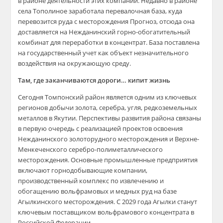
в районе деятельности этих компаний. Недавно в районе
села Тополиное заработала перевалочная база, куда
перевозится руда с месторождения Прогноз, отсюда она
доставляется на Нежданинский горно-обогатительный
комбинат для переработки в концентрат. База поставлена
на государственный учет как объект незначительного
воздействия на окружающую среду.
Там, где заканчиваются дороги… кипит жизнь
Сегодня Томпонский район является одним из ключевых
регионов добычи золота, серебра, угля, редкоземельных
металлов в Якутии. Перспективы развития района связаны
в первую очередь с реализацией проектов освоения
Нежданинского золоторудного месторождения и Верхне-
Менкеченского серебро-полиметаллического
месторождения. Основные промышленные предприятия
включают горнодобывающие компании,
производственный комплекс по извлечению и
обогащению вольфрамовых и медных руд на базе
Агылкинского месторождения. С 2029 года Агылки станут
ключевым поставщиком вольфрамового концентрата в
Российской Федерации.