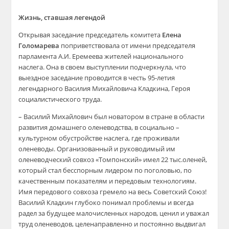
Жизнь, ставшая легендой
Открывая заседание председатель комитета
Елена
Голомарева
поприветствовала от имени председателя
парламента А.И. Еремеева жителей национального
наслега. Она в своем выступлении подчеркнула, что
выездное заседание проводится в честь 95-летия
легендарного Василия Михайловича Кладкина, Героя
социалистического труда.
– Василий Михайлович был новатором в стране в области
развития домашнего оленеводства, в социально –
культурном обустройстве наслега, где проживали
оленеводы. Организованный и руководимый им
оленеводческий совхоз «Томпонский» имел 22 тыс.оленей,
который стал бесспорным лидером по поголовью, по
качественным показателям и передовым технологиям.
Имя передового совхоза гремело на весь Советский Союз!
Василий Кладкин глубоко понимал проблемы и всегда
радел за будущее малочисленных народов, ценил и уважал
труд оленеводов, целенаправленно и постоянно выдвигал