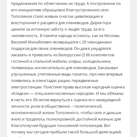
предложения по облегчению их труда. А построенное по
его инициативе образцовое благоустроенное село
Тополиное стало живым очагом цивилизации и
всестороннего расцвета для оленеводов. Директора
ценили за истинную заботу о людях труда, за его
человечность. В памяти народа осталось, как из Москвы
Василий Михайлович возвращался с 20 чемоданами
подарков для своих оленеводов. Он даже умудрялся
заказать и привозить из Белоруссии (!) 60 комплектов
гостиной и спальной мебели, ковры, холодильники,
телевизоры исключительно для оленеводов. Заказывал
улучшенные, утепленные виды палаток, при нем впервые
появились в оленстадах рации, передвижные
электростанции. Поистине права высокая народная оценка
«Кладкин — отец малочисленных народов». И мы обязаны
в честь его 95-летия вернуться к оценке его незаурядной
личности, роли в общественно – политической,
экономической жизни Тополиного, чтобы село и дальше
жило и трудилось полнокровной, достойной жизнью для
благополучия будущих поколений тополинцев. Вот
почему мы сегодня прибыли такой большой делегацией,