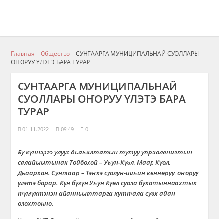
Главная
Общество
СУНТААРГА МУНИЦИПАЛЬНАЙ СУОЛЛАРЫ
ОҤОРУУ ҮЛЭТЭ БАРА ТУРАР
СУНТААРГА МУНИЦИПАЛЬНАЙ
СУОЛЛАРЫ ОҤОРУУ ҮЛЭТЭ БАРА
ТУРАР
01.11.2022
09:49
0
Бу күннэргэ улуус дьаһалтатын тутуу управлениетын
салайыытынан Тойбохой – Уһун-Күɵл, Маар Күөл,
Дьаархан, Сунтаар – Тэҥкэ суолун-ииһин көннөрүү, оҥоруу
үлэтэ барар. Күн бүгүн Уһун Күөл суола букатыннаахтык
түмүктэнэн айанньыттарга куттала суох айан
олохтонно.