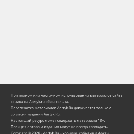
При полном или частичном использовании материалов сайта
ссылка на Aartyk.ru oбязательна.
Перепечатка материалов Aartyk.Ru допускается только с
согласия издания Aartyk.Ru.
Настоящий ресурс может содержать материалы 18+.
Позиция автора и издания могут не всегда совпадать.
Copyright © 2026 - Aartyk.Ru – хроника, события и факты.