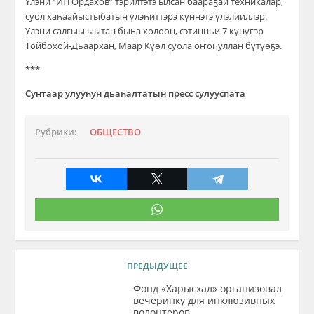
Үлэни “ИП Ордахов” тэрилтэтэ ылсан баараҕай техникалар,
суол хаһаайыстыбатын үлэһиттэрэ күннэтэ үлэлииллэр.
Үлэни салгыы ыытан быһа холоон, сэтинньи 7 күнүгэр
Тойбохой-Дьаархан, Маар Күөл суола оҥоһуллан бүтүөҕэ.
***
Сунтаар улууһун дьаһалтатын пресс сулууспата
Рубрики:
ОБЩЕСТВО
ПРЕДЫДУЩЕЕ
Фонд «Харысхал» организовал
вечеринку для инклюзивных
волонтеров