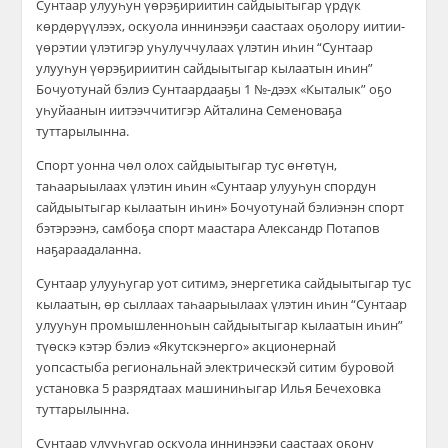
Сунтаар улууһун үөрэҕириитин сайдыытыгар үрдүк
көрдөрүүлээх, оскуола иннинээҕи саастаах оҕолору иитии-
үөрэтии үлэтигэр уһулуччулаах үлэтин иһин “Сунтаар
улууһун үөрэҕириитин сайдыытыгар кылаатын иһин”
Бочуотунай бэлиэ Сунтаардааҕы 1 №-дээх «Кыталык” оҕо
уһуйаанын иитээччитигэр Айталина Семеноваҕа
туттарылынна.
Спорт уонна чөл олох сайдыытыгар тус өҥөтүн,
таһаарыылаах үлэтин иһин «Сунтаар улууһун спордун
сайдыытыгар кылаатын иһин» Бочуотунай бэлиэнэн спорт
бэтэрээнэ, самбоҕа спорт маастара Александр Потапов
наҕараадаланна.
Сунтаар улууһугар уот ситимэ, энергетика сайдыытыгар тус
кылаатын, өр сыллаах таһаарыылаах үлэтин иһин “Сунтаар
улууһун промышленноһын сайдыытыгар кылаатын иһин”
түөскэ кэтэр бэлиэ «Якутскэнерго» акционернай
уопсастыба региональнай электрическэй ситим буровой
установка 5 разрядтаах машиниһыгар Илья Бечеховка
туттарылынна.
Сунтаар улууһугар оскуола иннинээҕи саастаах оҕону