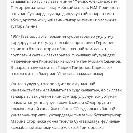
сайдыытыгар тус кылаатын иһин “Феликс Александрович
Поморцев аатынан юнармейскай мэтээл», Н.М. Родионова
аатынан Сунтаардааҕы оҕо дьоҕурун сайыннарар киин
эбии үөрэхтээһин уһуйааччытыгар Михаил Кириллиҥҥа
туттарылынна.
1961-1993 сылларга Германия куораттарыгар уһулуччу
көрдөрүүлээхтик сулууспалаабыттарын иһин Германия
сэриитин бэтэрээннэрин общественнай хамсааһын
группатын кыттыылаахтарыгар 75 сыллаах үбүлүөйдээх
мэтээллэринэн Кириэстээх нэһилиэгиттэн Михаил Семенов,
Дьаархан нэһилиэгиттэн Гаврил Трифонов, Кириэстээх
нэһилиэгиттэн Валериан Усов наҕараадаланнылар.
Сунтаар улууһун олорор дьиэ коммунальнай
хаһаайыстыбатын сайдыытыгар сүдү кылаатын, өр сыллаах
таһаарыылаах үлэтин иһин Сунтаар улууһун Бочуотунай
грамотатын уонна үрүҥ көмүс бэлиэни «Олорор дьиэ
коммунальнай хаьаайыстыбата» СӨ судаарыстыбаннай
унитарнай тэрилтэ Сунтаардааҕы филиалын бухгалтерыгар
Марина Сторчакка уонна тэрилтэ Сунтаардааҕы филиалын
кылаабынай экономиһыгар Алексей Григорьевка