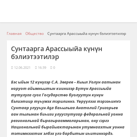
Главная
Общество
Сунтаарга Арассыыйа күнүн бэлиэтээтилэр
Сунтаарга Арассыыйа күнүн
бэлиэтээтилэр
12.06.2021
16:39
0
Бэс ыйын 12 күнүгэр С.А. Зверев – Кыыл Уолун аатынан
норуот айымньытын киинигэр Бүтүн Арассыыйа
тутулуга суох Государство буолуутун күнүн
бэлиэтиир түһүмэх тэрилиннэ. Үөрүүлээх тэрээһиҥҥэ
Сунтаар улууһун Аҕа баһылыга Анатолий Григорьев
аан тылынан биһиги улууспутугар федеральнай уонна
региональнай бырагырааммаларынан, ону сэргэ
Национальнай бырайыактарынан утумнаахтык уонна
тэтимнээхтик элбэх үлэ барбытын иһитиннэрдэ.