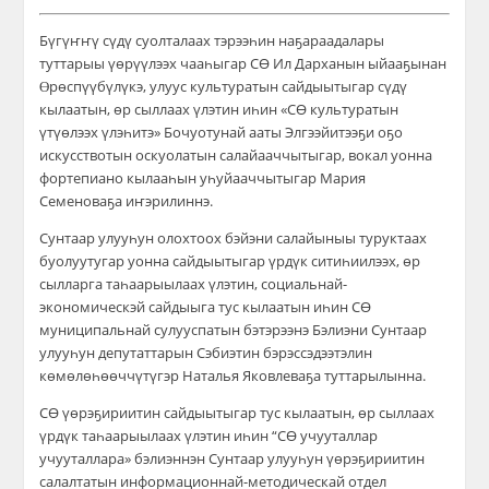
Бүгүҥҥү сүдү суолталаах тэрээһин наҕараадалары
туттарыы үөрүүлээх чааһыгар СӨ Ил Дарханын ыйааҕынан
Ɵрөспүүбүлүкэ, улуус культуратын сайдыытыгар сүдү
кылаатын, өр сыллаах үлэтин иһин «СӨ культуратын
үтүөлээх үлэһитэ» Бочуотунай ааты Элгээйитээҕи оҕо
искусствотын оскуолатын салайааччытыгар, вокал уонна
фортепиано кылааһын уһуйааччытыгар Мария
Семеноваҕа иҥэрилиннэ.
Сунтаар улууһун олохтоох бэйэни салайыныы туруктаах
буолуутугар уонна сайдыытыгар үрдүк ситиһиилээх, өр
сылларга таһаарыылаах үлэтин, социальнай-
экономическэй сайдыыга тус кылаатын иһин СӨ
муниципальнай сулууспатын бэтэрээнэ Бэлиэни Сунтаар
улууһун депутаттарын Сэбиэтин бэрэссэдээтэлин
көмөлөһөөччүтүгэр Наталья Яковлеваҕа туттарылынна.
СӨ үөрэҕириитин сайдыытыгар тус кылаатын, өр сыллаах
үрдүк таһаарыылаах үлэтин иһин “СӨ учууталлар
учууталлара» бэлиэннэн Сунтаар улууһун үөрэҕириитин
салалтатын информационнай-методическай отдел