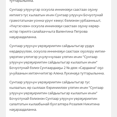
туттарылынна.
Сунтаар улууһугар оскуола иннинээҕи саастаах оҕону
иитиигэ тус кылаатын иһин Сунтаар улууһун Бочуотунай
грамотатынан уонна үрүҥ көмүс бэлиэнэн урбаанньыт,
«Үнүгэсчээн» оскуола иннинээҕи саастаах оҕону көрөр-
истэр тэрилтэ салайааччыта Валентина Петрова
наҕараадаланна.
Сунтаар улууһун үөрэҕириитин сайдыытыгар үрдүк
көрдөрүүлээх, оскуола иннинээҕи саастаах оҕолору иитии-
үөрэтии үлэтигэр уһулуччулаах үлэтин иһин “Сунтаар
улууһун үөрэҕириитин сайдыытыгар кылаатын иһин”
Бочуотунай бэлиэ Сунтаардааҕы 2 №-дээх «Сардаана” оҕо
уһуйаанын иитээччитигэр Алена Лукинаҕа туттарылынна.
Сунтаар улууһун үөрэҕириитин сайдыытыгар тус
кылаатын, өр сыллаах бэриниилээх үлэтин иһин “Сунтаар
улууһун үөрэҕириитин сайдыытыгар кылаатын иһин”
Бочуотунай бэлиэнэн Сунтаар улууһун үөрэҕириитин
салалтатын кылаабынай бухгалтера Розалия Никитина
наҕараадаланна.