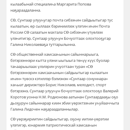
кылаабынай специалиһа Маргарита Попова
наҕараадаланна.
СӨ, Сунтаар улууһугар почта сибээһин сайдыытыгар тус
кылаатын, өр сыллаах бэриниилээх үлэтин иһин Почта
России СӨ салаатын махтала СӨ сибээһин үтүөлээх
үлэһитигэр, Сунтаар улууһун Бочуоттаах олохтооҕугар
Галина Николаеваҕа туттарылынна.
СӨ общественнай хамсааһынын сайыннарыыга,
бэтэрээннэри кытта үлэни ыытыыга төһүү күүс буолар
таһаарыылаах үлэлэрин учуоттаан туран «СӨ
бэтэрээннэрин хамсааһынын сайдыытыгар кылаатын
иһин» түөскэ кэтиллэр бэлиэнэн «Сунтаар сонуннара»
хаһыат дириэктэрэ Борис Николаев, мелодист, спорт
бэтэрээнэ, Сунтаар улууһун бочуоттаах олохтооҕо Валерий
Коротов уонна Н.М. Родионова аатынан Сунтаардааҕы оҕо
дьоҕурун сайыннарар киин эбии үөрэхтээһин уһуйааччыта
Галина Лидочен наҕараадаланнылар.
СӨ үөрэҕириитин сайдыытыгар, оҕону иитии-үөрэтии
үлэтигэр, юнармия патриотическай хамсааһын