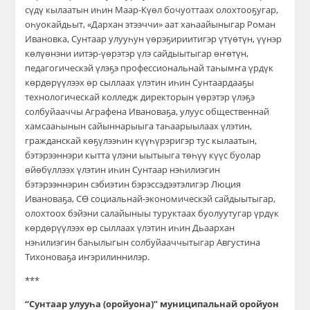
сүдү кылаатын иһин Маар-Күөл бочуоттаах олохтооҕугар,
оһуокайдьыт, «Дархан этээччи» аат хаһаайыныгар Роман
Ивановка, Сунтаар улууһун үөрэҕириитигэр үтүөтүн, үүнэр
көлүөнэни иитэр-үөрэтэр үлэ сайдыытыгар өҥөтүн,
педагогическэй үлэҕэ профессиональнай таһымҥа үрдүк
көрдөрүүлээх өр сыллаах үлэтин иһин Сунтаардааҕы
технологическай колледж директорын үөрэтэр үлэҕэ
солбуйааччы Аграфена Ивановаҕа, улуус общественнай
хамсааһынын сайыннарыыга таһаарыылаах үлэтин,
гражданскай көҕүлээһин күүһүрэригэр тус кылаатын,
бэтэрээннэри кытта үлэни ыытыыга төһүү күүс буолар
өйөбүллээх үлэтин иһин Сунтаар нэһилиэгин
бэтэрээннэрин сэбиэтин бэрэссэдээтэлигэр Люция
Ивановаҕа, СӨ социальнай-экономическэй сайдыытыгар,
олохтоох бэйэни салайыныы туруктаах буолуутугар үрдүк
көрдөрүүлээх өр сыллаах үлэтин иһин Дьаархан
нэһилиэгин баһылыгын солбуйааччытыгар Августина
Тихоноваҕа иҥэрилиннилэр.
***
“Сунтаар улууһа (оройуона)” муниципальнай оройуон