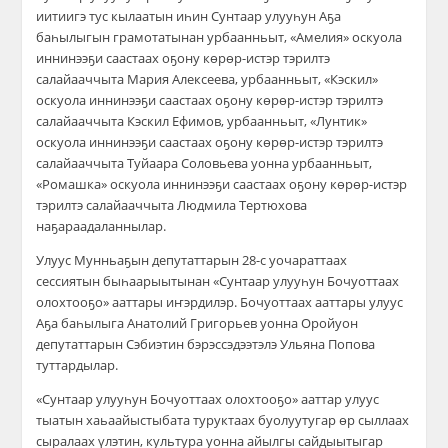
иитиигэ тус кылаатын иһин Сунтаар улууһун Аҕа
баһылыгын грамотатынан урбаанньыт, «Амелия» оскуола
иннинээҕи саастаах оҕону көрөр-истэр тэрилтэ
салайааччыта Мария Алексеева, урбаанньыт, «Кэскил»
оскуола иннинээҕи саастаах оҕону көрөр-истэр тэрилтэ
салайааччыта Кэскил Ефимов, урбаанньыт, «Лунтик»
оскуола иннинээҕи саастаах оҕону көрөр-истэр тэрилтэ
салайааччыта Туйаара Соловьева уонна урбаанньыт,
«Ромашка» оскуола иннинээҕи саастаах оҕону көрөр-истэр
тэрилтэ салайааччыта Людмила Тертюхова
наҕараадаланнылар.
Улуус Мунньаҕын депутаттарын 28-с уочараттаах
сессиятын быһаарыытынан «Сунтаар улууһун Бочуоттаах
олохтооҕо» ааттары иҥэрдилэр. Бочуоттаах ааттары улуус
Аҕа баһылыга Анатолий Григорьев уонна Оройуон
депутаттарын Сэбиэтин бэрэссэдээтэлэ Ульяна Попова
туттардылар.
«Сунтаар улууһун Бочуоттаах олохтооҕо» ааттар улуус
тыатын хаьаайыстыбата туруктаах буолуутугар өр сыллаах
сыралаах үлэтин, культура уонна айылгы сайдыытыгар