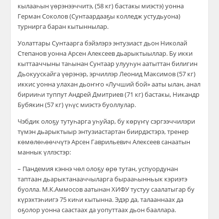
кылааһын үөрэнээччитэ, (58 кг) бастакы миэстэ) уонна
Герман Соколов (Сунтаардааҕы колледж устудьуона)
турнирга баран кытыннылар.
Уолаттары Сунтаарга бэйэлэрэ энтузиаст дьон Николай
Степанов уонна Арсен Алексеев дьарыктыыллар. Бу икки
кыттааччыны таһынан Сунтаар улууһун аатыттан билигин
Дьокуускайга үөрэнэр, эрчиллэр Леонид Максимов (57 кг)
иккис уонна улахан дьоҥҥо «Лучший бой» ааты ылан, анал
бирииһи туппут Андрей Дмитриев (71 кг) бастакы, Никандр
Бубякин (57 кг) үһүс миэстэ буоллулар.
Чэбдик олоҕу тутуһарга уһуйар, бу көрүҥү сэргээччилэри
түмэн дьарыктыыр энтузиастартан биирдэстэрэ, тренер
көмөлөһөөччүтэ Арсен Гаврильевич Алексеев санаатын
маннык үллэстэр:
– Пандемия кэннэ чөл олоҕу өрө тутан, успуордунан
таптаан дьарыктанааччыларга бырааһынньык кэриэтэ
буолла. М.К.Аммосов аатынан ХИФУ тустуу саалатыгар бу
күрэхтэһиигэ 75 киһи кытынна. Эдэр да, талааннаах да
оҕолор уонна саастаах да уопуттаах дьон бааллара.