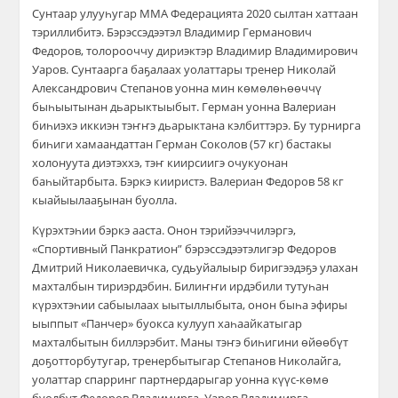
Сунтаар улууһугар ММА Федерацията 2020 сылтан хаттаан
тэриллибитэ. Бэрэссэдээтэл Владимир Германович
Федоров, толорооччу дириэктэр Владимир Владимирович
Уаров. Сунтаарга баҕалаах уолаттары тренер Николай
Александрович Степанов уонна мин көмөлөһөөччү
быһыытынан дьарыктыыбыт. Герман уонна Валериан
биһиэхэ иккиэн тэҥҥэ дьарыктана кэлбиттэрэ. Бу турнирга
биһиги хамаандаттан Герман Соколов (57 кг) бастакы
холонуута диэтэххэ, тэҥ киирсиигэ очукуонан
баһыйтарбыта. Бэркэ кииристэ. Валериан Федоров 58 кг
кыайыылааҕынан буолла.
Күрэхтэһии бэркэ ааста. Онон тэрийээччилэргэ,
«Спортивный Панкратион” бэрэссэдээтэлигэр Федоров
Дмитрий Николаевичка, судьуйалыыр биригээдэҕэ улахан
махталбын тириэрдэбин. Билиҥҥи ирдэбили тутуһан
күрэхтэһии сабыылаах ыытыллыбыта, онон быһа эфиры
ыыппыт «Панчер» буокса кулууп хаһаайкатыгар
махталбытын биллэрэбит. Маны тэҥэ биһигини өйөөбүт
доҕотторбутугар, тренербытыгар Степанов Николайга,
уолаттар спарринг партнердарыгар уонна күүс-көмө