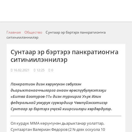
Главная
Общество
Сунтаар эр бэртэрэ панкратиоҥҥа
ситиһиилэннилэр
Сунтаар эр бэртэрэ панкратиоҥҥа
ситиһиилэннилэр
16.02.2021
12:25
0
Панкратион диэн көрүҥүнэн сөбүлээн
дьарыктанааччыларга анаан өрөспүүбүлүкэтээҕи
«Битва Боотуров-11» диэн турнирга Уһук Илин
федеральнай уокурук сүүмэрдиир Чөмпүйэнээтигэр
Сунтаар эр бэртэрэ үчүгэй киирсиилэри көрдөрдүлэр.
Ол курдук ММА көрүҥүнэн дьарыктанар уолаттар,
Сунтаартан Валериан Федоров (2 N-дээх оскуола 10