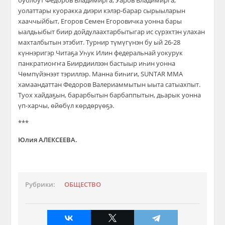
буолбут Федоров Владимирга, Уаров Владимирга,
уолаттары куоракка диэри кэлэр-барар сырыыларын
хааччыйбыт, Егоров Семен Егоровичка уонна бары
ыалдьыбыт биир дойдулаахтарбытыгар ис сүрэхтэн улахан
махталбытын этэбит. Турнир түмүгүнэн бу ый 26-28
күннэригэр Читаҕа Уһук Илин федеральнай уокурук
панкратиоҥҥа Биирдиилээн бастыыр иһин уонна
Чөмпүйэнээт тэриллэр. Манна биһиги, SUNTAR MMA
хамаандаттан Федоров Валериаммытын ыыта сатыахпыт.
Туох хайдаҕын, барарбытын барбаппытын, дьарык уонна
үп-харчы, өйөбүл көрдөрүөҕэ.
***
Юлия АЛЕКСЕЕВА.
Рубрики:
ОБЩЕСТВО