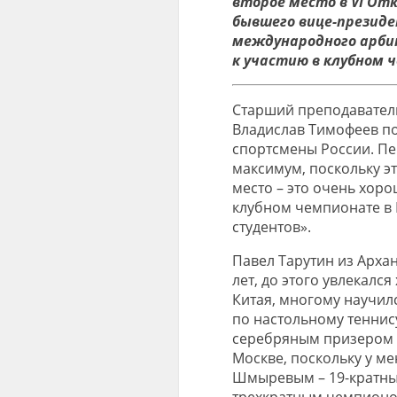
второе место в VI О
бывшего вице-президе
международного арби
к участию в клубном 
Старший преподавател
Владислав Тимофеев по
спортсмены России. Пер
максимум, поскольку эт
место – это очень хоро
клубном чемпионате в 
студентов».
Павел Тарутин из Арха
лет, до этого увлекался
Китая, многому научил
по настольному теннис
серебряным призером 
Москве, поскольку у м
Шмыревым – 19-кратны
трехкратным чемпионом