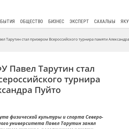
$
82.17
0.76
ОБЫТИЯ
ОБЩЕСТВО
БИЗНЕС
ЭКСПЕРТ
САХАЛЫЫ
ЯКУ
вел Тарутин стал призером Всероссийского турнира памяти Александр
У Павел Тарутин стал
сероссийского турнира
ксандра Пуйто
та физической культуры и спорта Северо-
ого университета Павел Тарутин занял