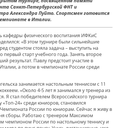
ткрытом турнире, посвященном памяти
нта Санкт-Петербургской ФНТ и
тра Александра Пуйто. Спортсмен готовится
чемпионате в Италии.
ь кафедры физического воспитания ИФКиС
делился: «В этом турнире были сильнейшие
ед студентом стояла задача – выступить на
о первый старт учебного года. Занять второе
ший результат. Павлу предстоит участие в
Италии, а потом в чемпионате России среди
нгельска занимается настольным теннисом с 11
 хоккеем. «Около 4-5 лет я занимался у тренера из
ся. Я стал победителем Всероссийского турнира
у «Топ-24» среди юниоров, становился
Чемпионата России по юниорам. Сейчас я живу в
еня сборы. Работаю с тренером Максимом
м чемпионом России по настольному теннису и
 мира по пинг-понгу. Учусь дистанционно, уже