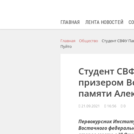
ГЛАВНАЯ
ЛЕНТА НОВОСТЕЙ
С
Главная
Общество
Студент СВФУ Па
Пуйто
Студент СВФ
призером В
памяти Але
21.09.2021
16:56
0
Первокурсник Институ
Восточного федеральн