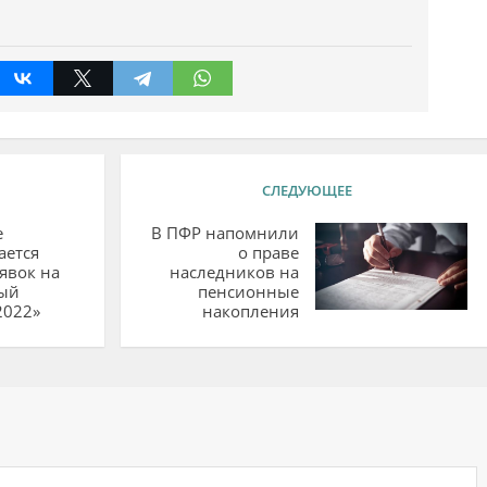
СЛЕДУЮЩЕЕ
е
В ПФР напомнили
ается
о праве
явок на
наследников на
ый
пенсионные
2022»
накопления
ий