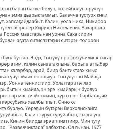
кэлэн баран баскетболун, волейболун өрүүтүн
унан эмиэ дьарыктаммыт. Балачча тустуох киһи,
ут, хапсаҕайдаабыт. Кэлин, уола Ника, Никифор
үтүөлээх тренер Кирилл Николаевич Захаровка
га Россия маастарынан уонна Саха сирин
буолан аҕата ситиспэтэҕин ситэрэн-толорон
ал буолбуттар. Эрдэ, Төҥүлү профтехучилищетыгар
өрөр этим, кэлин санаатахпына, барыта аттыбар
тан кэлэрбэр, арай, биир бантиктаах кыыс
аһаа үчүгэйдик оонньуур. Төҥүлүттэн Майаҕа
эр. Уонна теннистиир. Уолаттар этэллэр
арыбытын кыайда, эн эрэ кыайарын буолуо
арыспар мас тиэйсэммин, күрэхтэһэ барбатаҕым.
көрсүбэккэ хаалбыппыт. Онно ол
тэ буолуо. Үөрэҕин бүтэрэн Верхоянскайга
уруйабын, Кэлин сурук суруйабын, сылга уон
итэ. Киһим биирдэ эрэ эппиэттиир. Мин тугу
. “Разведчиктара” элбэхтэр. Ол гынан, 1977