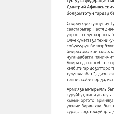
тустууга федерацияты
Дмитрий Афанасьевич 
болҕомтотун тардар б
Спорду өрө туппут бу Т
саастарыгар Настя диэн
үөрэнэр олус кыраһыаб
Өлүөхүмэтээҕи техникум
сөбүлүүрүн биллэрбэк
биирдэ эмэ киинэлэр, к
чугаһаабакка, тэйиччит
Биирдэ да көрсүбэтэхтэ
кэлбитигэр доҕотторо “
тулуталаабат!”,- диэн 
теннистээбиттэр да, ис
Армияҕа ыҥырыллыбыт. 
суруйбут, кини дьолугар
кыһын ортото, армияҕа
үлэлии баран хаалбыт. 
сүрэҕэ соҕотохсуйарга 