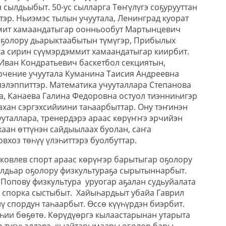
 сылдьыбыт. 50-ус сылларга Төҥүлүгэ соҕурууттан
тэр. Ньиэмэс тылын учуутала, Ленинград куорат
мит хамаандатыгар оонньообут Мартынцевич
ҕолору дьарыктаабытын түмүгэр, Прибылых
а сирин сүүмэрдэммит хамаандатыгар киирбит.
 Иван Кондратьевич баскетбол секциятын,
ерчение учуутала Куманина Таисия Андреевна
лэлэппиттэр. Математика учууталлара Степанова
, Канаева Галина Федоровна остуол тиэнниһигэр
ахан сэргэхсийиини таһаарбыттар. Ону тэҥинэн
ууталлара, тренердэрэ араас көрүҥҥэ эрчийэн
хаан өттүнэн сайдыылаах буолан, caҥа
овхоз төһүү үлэһиттэрэ буолбуттар.
овлев спорт араас көрүҥэр барытыгар оҕолору
лдьар оҕолору физкультураҕа сырытыннарбыт.
опову физкультура уруогар аҕалан судьуйалата
, спорка сыстыбыт. Хайыһардьыт убайа Гаврил
 спордун таһаарбыт. Өссө күүһүрдэн биэрбит.
һии бөҕөтө. Көрүдүөргэ кылаастарынан утарыта