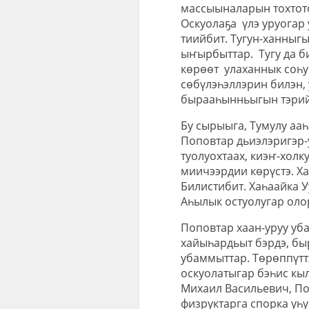
массыыналарын тохтото
Оскуолаҕа үлэ уруогар
тиийбит. Тугун-ханныгы
ыҥырбыттар. Тугу да б
көрөөт улаханнык соһуй
сөбүлэһэллэрин билэн, 
бырааһынньыгын тэрийб
Бу сырыыга, Тумулу аа
Поповтар дьиэлэригэр-
туолуохтаах, киэҥ-холк
миичээрдии көрүстэ. Ха
Билистибит. Хаһаайка У
Аһылык остуолугар оло
Поповтар хаан-уруу уб
хайыһардьыт бэрдэ, бы
убаммыттар. Төрөппүтт
оскуолатыгар бэһис кы
Михаил Васильевич, По
физруктарга спорка уһу