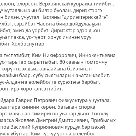
лоон, олорсон, Верхоянскай куоракка тиийбит.
 учууталлыырын билэр буолан, дириэктэргэ
н билэн, учуутал Настяны “дириэктэрискэйгэ”
илбэт, сэрэйбэт Настята биир дойдулааҕын
бут, эмиэ да үөрбүт. Дириэктэр эдэр дьон
уһаппакка, үс-түөрт хонук иһинэн уруу
ит. Холбоспуттар.
һа түспэтибит, Ким Никифорович, Иннокентьевна
уоттарыгар сырыттыбыт. 80 сааһын томточчу
у көрүҥнээх дьиэ-хаһаайына бэйэтинэн
һаайын баар, субу сылгыларын аһатан кэлбит.
ус-Алдаҥҥа волейболга күрэхтэһэ барбыт.
рон ирэ-хоро кэпсэттибит.
айдара Гаврил Петрович физкультура учуутала,
рааттара кинини көрөн, батыһан спорка
эрэ маһынан-тимиринэн уһанар дьон. Төҥүлү
лааска Яковлев Дмитрий Дмитриевич, Прибылых
пов Василий Куприянович курдук бэртээхэй
йуллубуттар. Ким тустуу уонна волейбол