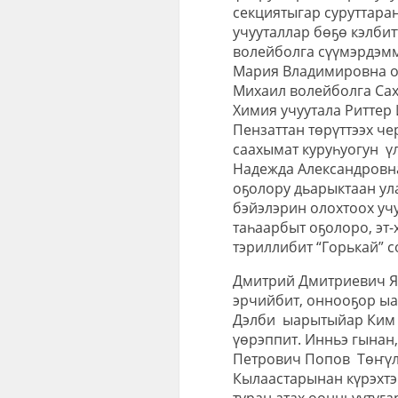
секциятыгар суруттаран
учууталлар бөҕө кэлбит
волейболга сүүмэрдэм
Мария Владимировна о
Михаил волейболга Сах
Химия учуутала Риттер
Пензаттан төрүттээх ч
саахымат куруһуогун ү
Надежда Александровна
оҕолору дьарыктаан ул
бэйэлэрин олохтоох уч
таһаарбыт оҕолоро, эт-
тэриллибит “Горькай” с
Дмитрий Дмитриевич Як
эрчийбит, оннооҕор ыа
Дэлби ыарытыйар Ким П
үөрэппит. Инньэ гынан
Петрович Попов Төҥүлү
Кылаастарынан күрэхтэ