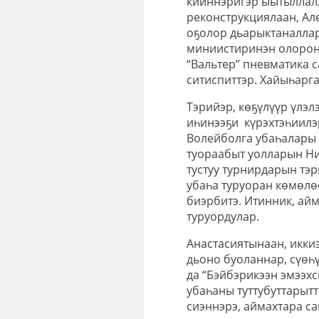
кииннэригэр ыытыллалл
реконструкциялаан, Ал
оҕолор дьарыктаналлар
миниистиринэн олорон,
“Вальтер” пневматика с
ситиспиттэр. Хайыһарг
Тэрийэр, көҕүлүүр үлэ
иһинээҕи күрэхтэһиилэ
Волейболга убаһалары 
туораабыт уолларын Ни
тустуу турнирдарын тэ
убаһа туруоран көмөлө
биэрбитэ. Итинник, айм
туруордулар.
Анастасиятынаан, иккиэ
дьоно буоланнар, сүөһү
да “Бэйбэрикээн эмээхс
убаһаны туттубуттарытт
сиэннэрэ, аймахтара са