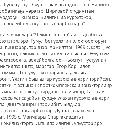
л буолбуппут. Сүүрэр, хайыһардыыр этэ. Билигин
кробатикаҕа үөрэтэр. Цирковой студияттан
рдээҕин кыанар. Билигин да күрэхтэһэр,
а волейболга күрэхтэһэ барбыттара”.
 отделениелара “Чекист Петров” диэн Дьабыыл
рэхтэһэллэрэ. Тумул бөһүөлэгин олохтоохторун
кытыннарар, тэрийэр. Армияттан 1969 с. кэлэн, үс
өрэнэн, техник-электрик идэтин ылбыт. Өлүөхүмэ
асктеболга, волейболга оонньоспут, тустуунан
иитиллээччитэ, маастар Егор Корнилов
лэммит. Төҥүлүгэ уот тардан аҕалыыга
эбит. Үлэтин быыһыгар күрэхтэһиилэри тэрийсэн,
есяткин” аатынан спорткомплекска дириэктэрдиир
ымнаах элбэх турнирдары, ол иһигэр, Тарскай
ксеев хапсаҕайын курдук улахан күрэхтэһиилэри
пандин турнирын тэрийбит. Ылдьаа
һыытын таһаарбыттар. Дуобат, саахымат
т. 1995 с. Манчаары Спартакиадатын
нэһилиэктэргэ ыытылла илигин, улуустар эрэ