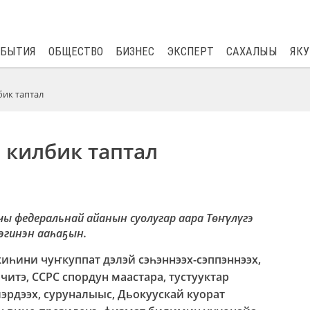
$
80.93
0.2
ОБЫТИЯ
ОБЩЕСТВО
БИЗНЕС
ЭКСПЕРТ
САХАЛЫЫ
ЯКУ
бик таптал
 килбик таптал
чы федеральнай айанын суолугар аара Төҥүлүгэ
эгинэн ааһаҕын.
иһини чуҥкуппат дэлэй сэһэннээх-сэппэннээх,
читэ, ССРС спордун маастара, тустууктар
лэрдээх, суруналыыс, Дьокуускай куорат