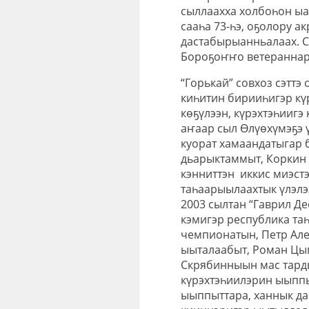
сыллаахха холбоһон ыа
сааһа 73-һэ, оҕолору а
дастабырыанньалаах. Сү
Бороҕоҥҥо ветераннарг
“Горькай” совхоз сэттэ
киһитин бирииһигэр кү
көҕүлээн, күрэхтэһиигэ 
аҥаар сыл Өлүөхүмэҕэ ү
куорат хамаандатыгар б
дьарыктаммыт, Коркин 
кэнниттэн иккис миэстэ
таһаарыылаахтык үлэлэ
2003 сылтан “Гаврил Д
кэмигэр республика таһ
чемпионатын, Петр Але
ыыталаабыт, Роман Цы
Скрябинныын мас тарды
күрэхтэһиилэрин ыыппы
ыыппыттара, ханнык да 