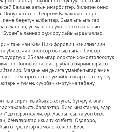
арын санатар тоҕоостоох. Тустуу саалатын
ексей Баишев аатын иҥэрбиттэр, билигин онно
. Оннук үлэлээн, Георгий Балакшин спорт
 көмө бөҕөтүн ылбыттар. Сыал ытыытыгар
аа ыланнар, үс маастар үүнэн тахсыыларын
а “Буран” ыланнар оҕолору хайыһардаталлар.
лэрин таһынан Ким Никифорович нэһилиэгиин
ри үбүлээччи спонсор быһыытынан биллэр.
туруортуур. 25 сааһыгар олохтон хомолтолоохтук
кифор Попов кэриэһигэр убаһа бириистэрдээх
рийтэлиир. Маҕаһыын дьиэтэ умайбытыгар эмиэ
спүтэ. Томторго хотон умайбытыгар ынах, сүөһү
ахтарын түмэн, сүүрбэччэ-отучча төбөнү
н тыа сирин кыайыгас-хотугас, бүгүрү үлэһит
-ас хаһаайыстыбалаахтар. Биэс ынахтанан, эдэр
ин” дэттэрэн кэллилэр. Ааспыт сылга уон биэс
ан, бэйэлэригэр икки тиксибитэ. Оҕолоро,
йын от үлэтигэр көмөлөһөллөр. Биэс