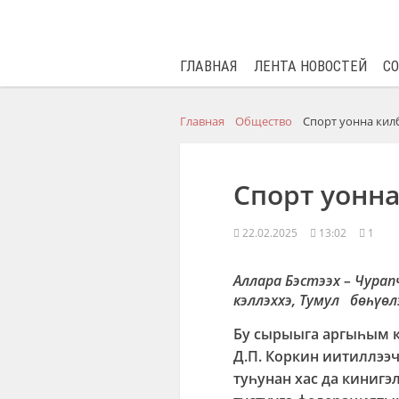
ГЛАВНАЯ
ЛЕНТА НОВОСТЕЙ
С
Главная
Общество
Спорт уонна кил
Спорт уонна
22.02.2025
13:02
1
Аллара Бэстээх – Чурап
кэллэххэ, Тумул бөһүөл
Бу сырыыга аргыһым к
Д.П. Коркин иитиллээч
туһунан хас да кинигэ