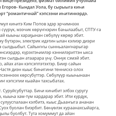
н вице-президенэ, физмат билимин учуонайа
Егоров- Кындал Уола, бу сырыыга киһи
эрт “романтичнай” кэпсээни иһитиннэрдэ.
умул киһитэ Ким Попов эдэр эрчимнээх
 сүүрүк, мээчик көрүҥнэрин баһылаабыт, СПТУ-га
ай кыыһы хараҕынан сөбүлүү көрөр эбит.
у бүтэрэн, электрик идэтин ылан кэлиэр диэри
кэ сылдьыбыт. Сайыҥҥы сынньалаҥнарыгар
энсиэрдэр, күрэхтэһиилэр кэннилэриттэн ыкса
тэн сылдьан атаарара үһү. Оннук сэмэй эбит.
р, айах атан кэпсэппэтэхтэр. Биир сайын
Настя диэн кыыс биһигини теннискэ олох
кэпсээннээх көрсүбүттэр. Сөбүлүүр кыыһынаан
тиҥ кэпсэтии кыайан тахсыбатах.
Суруйсубуттар. Биһи киһибит элбэх суругу
, кыыһа хам-түм хардарар эбит. Ити курдук,
 сулууспалаан кэлбитэ, кыыс Дьааҥыга ананан
Суох буолан биэрбит. Бөһүөлэк кураанахсыйарга,
дылы буолбут. Тута хомуммут да айан