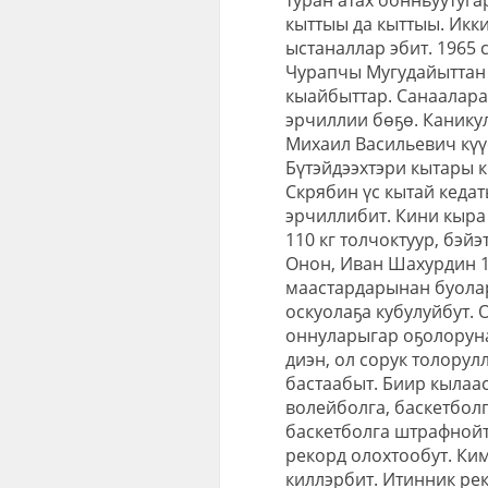
туран атах оонньуутуг
кыттыы да кыттыы. Икки
ыстаналлар эбит. 1965
Чурапчы Мугудайыттан 
кыайбыттар. Санаалара
эрчиллии бөҕө. Каникул
Михаил Васильевич күү
Бүтэйдээхтэри кытары 
Скрябин үс кытай кеда
эрчиллибит. Кини кыра
110 кг толчоктуур, бэ
Онон, Иван Шахурдин 19
маастардарынан буолар
оскуолаҕа кубулуйбут.
оннуларыгар оҕолоруна
диэн, ол сорук толорул
бастаабыт. Биир кылаа
волейболга, баскетболг
баскетболга штрафнойт
рекорд олохтообут. Ки
киллэрбит. Итинник рек