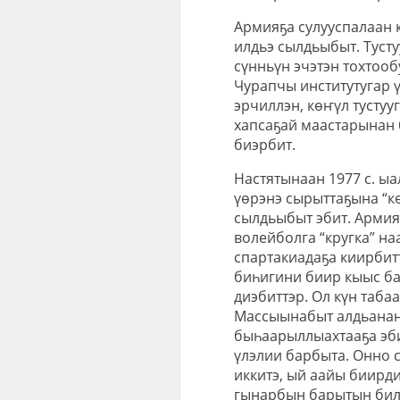
Армияҕа сулууспалаан 
илдьэ сылдьыбыт. Тусту
сүнньүн эчэтэн тохтооб
Чурапчы институтугар 
эрчиллэн, көҥүл тустуу
хапсаҕай маастарынан 
биэрбит.
Настятынаан 1977 с. ы
үөрэнэ сырыттаҕына “к
сылдьыбыт эбит. Армият
волейболга “кругка” на
спартакиадаҕа киирбитт
биһигини биир кыыс б
диэбиттэр. Ол күн таба
Массыынабыт алдьанан 
быһаарыллыахтааҕа эби
үлэлии барбыта. Онно с
иккитэ, ый аайы биирди
гынарбын барытын билэр