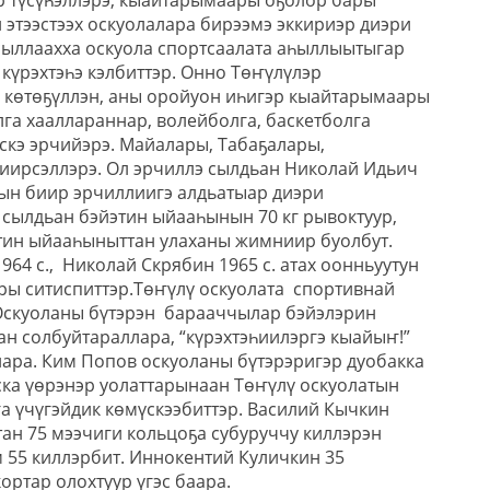
ар түсүһэллэрэ, кыайтарымаары оҕолор бары
 этээстээх оскуолалара бирээмэ эккириэр диэри
 сыллаахха оскуола спортсаалата аһыллыытыгар
күрэхтэһэ кэлбиттэр. Онно Төҥүлүлэр
 көтөҕүллэн, аны оройуон иһигэр кыайтарымаары
га хааллараннар, волейболга, баскетболга
скэ эрчийэрэ. Майалары, Табаҕалары,
киирсэллэрэ. Ол эрчиллэ сылдьан Николай Идьич
тын биир эрчиллиигэ алдьатыар диэри
 сылдьан бэйэтин ыйааһынын 70 кг рывоктуур,
йэтин ыйааһыныттан улаханы жимниир буолбут.
64 с., Николай Скрябин 1965 с. атах оонньуутун
ы ситиспиттэр.Төҥүлү оскуолата спортивнай
 Оскуоланы бүтэрэн барааччылар бэйэлэрин
н солбуйтараллара, “күрэхтэһиилэргэ кыайыҥ!”
лара. Ким Попов оскуоланы бүтэрэригэр дуобакка
ска үөрэнэр уолаттарынаан Төҥүлү оскуолатын
а үчүгэйдик көмүскээбиттэр. Василий Кычкин
ан 75 мээчиги кольцоҕа субуруччу киллэрэн
м 55 киллэрбит. Иннокентий Куличкин 35
ортар олохтуур үгэс баара.