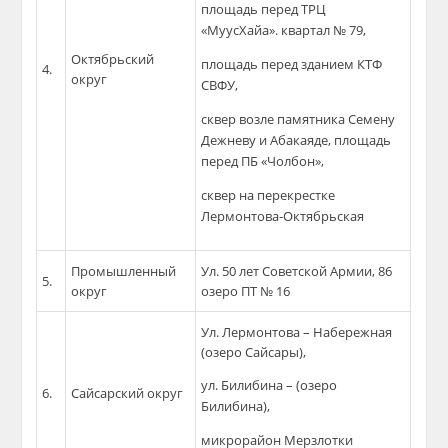
площадь перед ТРЦ
«МуусХайа». квартал № 79,
Октябрьский
площадь перед зданием КТФ
4.
округ
СВФУ,
сквер возле памятника Семену
Дежневу и Абакаяде, площадь
перед ПБ «Чолбон»,
сквер на перекрестке
Лермонтова-Октябрьская
Промышленный
Ул. 50 лет Советской Армии, 86
5.
округ
озеро ПТ № 16
Ул. Лермонтова – Набережная
(озеро Сайсары),
ул. Билибина – (озеро
6.
Сайсарский округ
Билибина),
микрорайон Мерзлотки