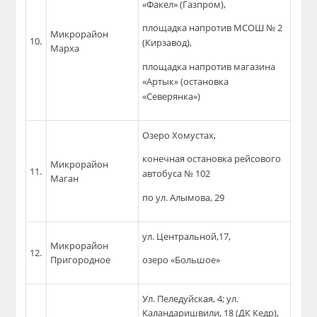
«Факел» (Газпром),
площадка напротив МСОШ № 2
Микрорайон
10.
(Кирзавод),
Марха
площадка напротив магазина
«Артык» (остановка
«Северянка»)
Озеро Хомустах,
конечная остановка рейсового
Микрорайон
11.
автобуса № 102
Маган
по ул. Алымова, 29
ул. Центральной,17,
Микрорайон
12.
Пригородное
озеро «Большое»
Ул. Пеледуйская, 4; ул.
Каландаришвили, 18 (ДК Кедр),