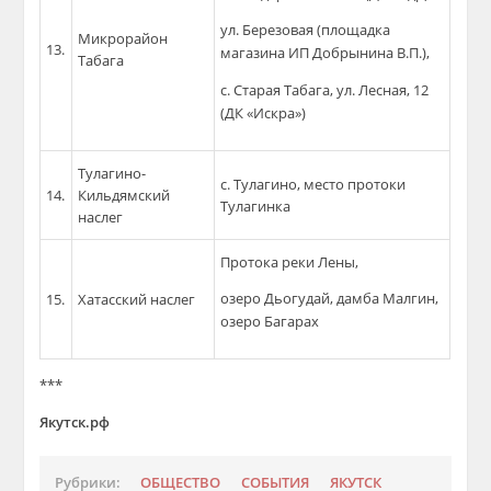
ул. Березовая (площадка
Микрорайон
13.
магазина ИП Добрынина В.П.),
Табага
с. Старая Табага, ул. Лесная, 12
(ДК «Искра»)
Тулагино-
с. Тулагино, место протоки
14.
Кильдямский
Тулагинка
наслег
Протока реки Лены,
озеро Дьогудай, дамба Малгин,
15.
Хатасский наслег
озеро Багарах
***
Якутск.рф
Рубрики:
ОБЩЕСТВО
СОБЫТИЯ
ЯКУТСК