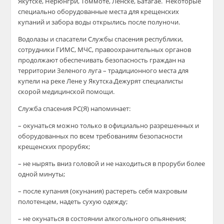
Якутске, Нерюнгри, Томмоте,
Ленске, Батагае.
Некоторые
специально оборудованные места
для крещенских
купаний и забора воды
открылись после полуночи.
Водолазы и спасатели Службы спасения республики,
сотрудники
ГИМС,
МЧС,
правоохранительных органов
продолжают обеспечивать безопасность граждан
на
территории Зеленого
луга
– традиционного места для
купели на реке Лен
е
у
Якутска.
Дежурят
специалисты
скорой медицинской помощи.
Служба спасения РС(Я) напоминает:
– окунаться можно только в официально разрешенных и
оборудованных по всем требованиям безопасности
крещенских прорубях;
–
н
е нырять вниз головой и не находиться в проруби более
одной минуты;
– после купания (окунания) растереть себя махровым
полотенцем, надеть сухую одежду;
– не окунаться в состоянии алкогольного опьянения;