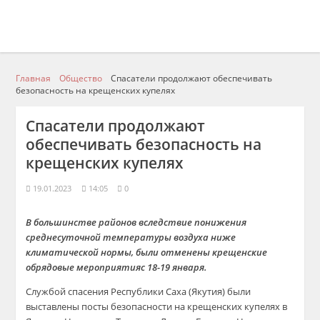
Главная
Общество
Спасатели продолжают обеспечивать
безопасность на крещенских купелях
Спасатели продолжают
обеспечивать безопасность на
крещенских купелях
19.01.2023
14:05
0
В большинстве районов вследствие
понижени
я
среднесуточной температуры воздуха ниже
климатической нормы
, были отменены крещенские
обрядов
ые
мероприятия
с 18-19 января
.
Служб
ой
спасения Республики Саха (Якутия)
были
выстав
л
ены
посты безопасности
на
крещенских купелях в