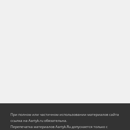
При полном или частичном использовании материалов сайта
ссылка на Aartyk.ru oбязательна.
Перепечатка материалов Aartyk.Ru допускается только с