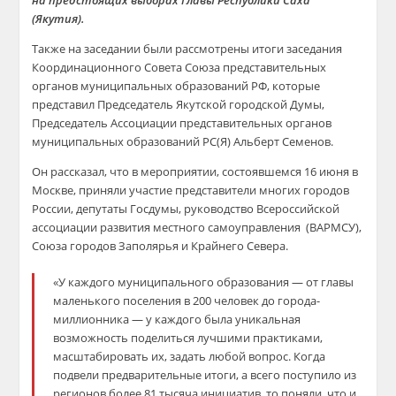
на предстоящих выборах Главы Республики Саха
(Якутия).
Также на заседании были рассмотрены итоги заседания
Координационного Совета Союза представительных
органов муниципальных образований РФ, которые
представил Председатель Якутской городской Думы,
Председатель Ассоциации представительных органов
муниципальных образований РС(Я) Альберт Семенов.
Он рассказал, что в мероприятии, состоявшемся 16 июня в
Москве, приняли участие представители многих городов
России, депутаты Госдумы, руководство Всероссийской
ассоциации развития местного самоуправления (ВАРМСУ),
Союза городов Заполярья и Крайнего Севера.
«У каждого муниципального образования — от главы
маленького поселения в 200 человек до города-
миллионника — у каждого была уникальная
возможность поделиться лучшими практиками,
масштабировать их, задать любой вопрос. Когда
подвели предварительные итоги, а всего поступило из
регионов более 81 тысяча инициатив, то поняли, что и