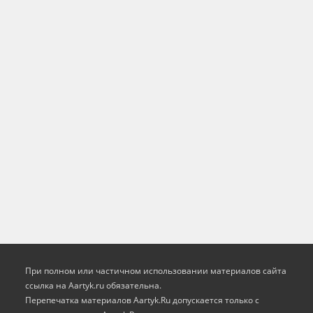
При полном или частичном использовании материалов сайта
ссылка на Aartyk.ru oбязательна.
Перепечатка материалов Aartyk.Ru допускается только с