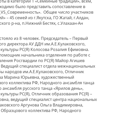
оты в категории 1 «Семейные традиции», всем,
бходимо было представить сопоставление в
_VS_Современность». Общее число участников
» – 45 семей из г.Якутска, ГО Жатай, г.Алдан,
ского р-на, п.Нижний Бестях, с.Улахаан-Ан
тояло из 8 человек. Председатель – Первый
го директора АУ ДДН им.А.Е.Кулаковского,
культуры РС(Я) Колосова Розалия Ефимовна.
помощник начальника отделения по работе с
ления Росгвардии по РС(Я) Майор Агишев
, Ведущий специалист отдела межнациональных
 народов им.А.Е.Кулаковского, Отличник
ова Марина Юрьевна, художественный
ого коллектива РФ, Народного ансамбля танца
 ансамбля русского танца «Ярилов день»,
культуры РС(Я), Отличник образования РС(Я) –
овна, ведущий специалист центра национальных
лаковского Аргунова Ольга Владимировна,
 Образцового коллектива РФ, Народного