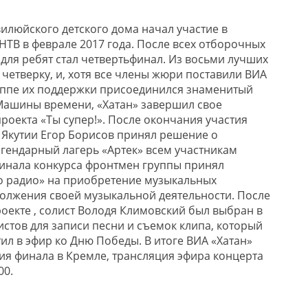
вилюйского детского дома начал участие в
 НТВ в феврале 2017 года. После всех отборочных
для ребят стал четвертьфинал. Из восьми лучших
четверку, и, хотя все члены жюри поставили ВИА
руппе их поддержки присоединился знаменитый
Машины времени, «Хатан» завершил свое
роекта «Ты супер!». После окончания участия
а Якутии Егор Борисов принял решение о
егендарный лагерь «Артек» всем участникам
финала конкурса фронтмен группы принял
го радио» на приобретение музыкальных
олжения своей музыкальной деятельности. После
роекте , солист Володя Климовский был выбран в
истов для записи песни и съемок клипа, который
ил в эфир ко Дню Победы. В итоге ВИА «Хатан»
ия финала в Кремле, трансляция эфира концерта
00.