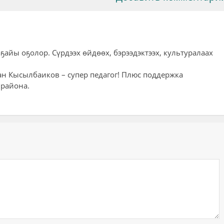
айы оҕолор. Сүрдээх өйдөөх, бэрээдэктээх, культуралаах
н Кысылбаиков – супер педагог! Плюс поддержка
 района.
ий