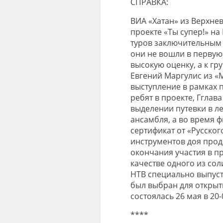
СПРАВКА:
ВИА «Хатан» из Верхне
проекте «Ты супер!» на
туров заключительным 
они не вошли в первую 
высокую оценку, а к г
Евгений Маргулис из «
выступление в рамках п
ребят в проекте, Гглав
выделении путевки в л
ансамбля, а во время 
сертификат от «Русско
инструментов доя прод
окончания участия в п
качестве одного из сол
НТВ специально выпуст
был выбран для открыт
состоялась 26 мая в 20-
****