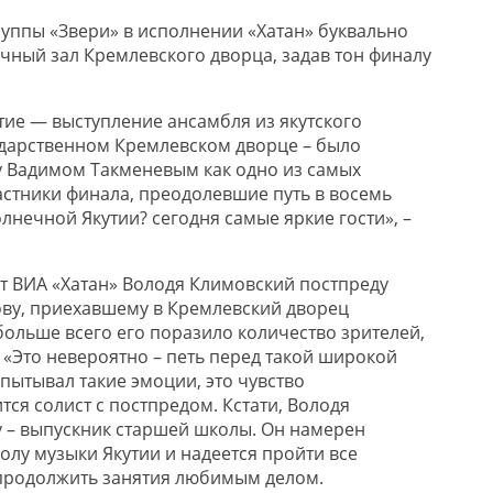
руппы «Звери» в исполнении «Хатан» буквально
чный зал Кремлевского дворца, задав тон финалу
ие — выступление ансамбля из якутского
дарственном Кремлевском дворце – было
 Вадимом Такменевым как одно из самых
стники финала, преодолевшие путь в восемь
лнечной Якутии? сегодня самые яркие гости», –
ст ВИА «Хатан» Володя Климовский постпреду
ву, приехавшему в Кремлевский дворец
больше всего его поразило количество зрителей,
 «Это невероятно – петь перед такой широкой
пытывал такие эмоции, это чувство
тся солист с постпредом. Кстати, Володя
у – выпускник старшей школы. Он намерен
олу музыки Якутии и надеется пройти все
 продолжить занятия любимым делом.