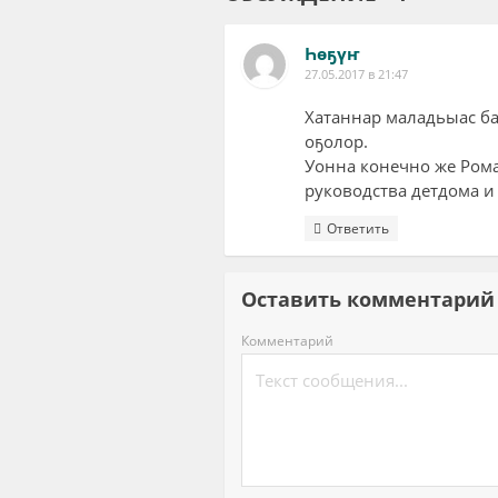
Һөҕүҥ
27.05.2017 в 21:47
Хатаннар маладьыас баҕ
оҕолор.
Уонна конечно же Рома
руководства детдома и
Ответить
Оставить комментар
Комментарий