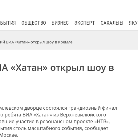
$
82.17
0.76
ОБЫТИЯ
ОБЩЕСТВО
БИЗНЕС
ЭКСПЕРТ
САХАЛЫЫ
ЯКУ
ий ВИА «Хатан» открыл шоу в Кремле
А «Хатан» открыл шоу в
млевском дворце состоялся грандиозный финал
но ребята ВИА «Хатан» из Верхневилюйского
авшие участие в резонансном проекте «НТВ»,
ытия столь масштабного события, сообщает
Москве.