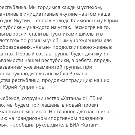
 республика. Мы гордимся каждым успехом,
лантливые инициативные якутяне –в этом наша
го дня Якутии, – сказал Володе Климовскому Юрий
спублике – у каждого на устах. Несмотря на то,
ппы выросли, стали выпускниками школы и в
летятся» по разным учебным учреждениям для
образования, «Хатан» продолжит свою жизнь в
антах. Первый состав группы будет для якутян
аваемости нашей республики, а ребята, впредь
азванием уже знаменитой группы, при
ости руководителя ансамбля Романа
ства республики, продолжат традицию наших
ет Юрий Куприянов.
ылбеков, сотрудничество «Хатана» с НТВ не
о, мы будем приглашены в новый проект
участников мюзикла. Но главное для нас сейчас –
нию на грандиозном спортивном празднике
ры», – сообщил руководитель ВИА «Хатан».