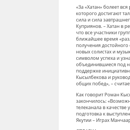
«За «Хатан» болеет вся
которого достигают та
сила и сила завтрашне
Куприянов. – Хатан в ре
что все участники гру
ближайшее время «раз
получения достойного 
новых солистах и музык
символом успеха и узн
объединившиеся под н
поддержке инициативн
Кысылбекова и руковод
общих побед», – счита
Как говорит Роман Кыс
закончилось: «Возможн
телеканала в качестве 
подготовка к выступле
Якутии – Играх Манчаа