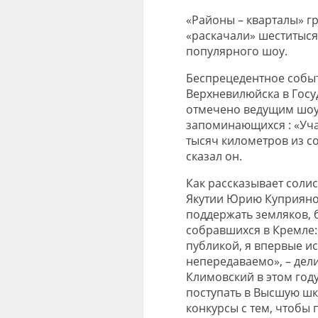
«Районы – кварталы» г
«раскачали» шеститыся
популярного шоу.
Беспрецедентное событ
Верхневилюйска в Госу
отмечено ведущим шоу
запоминающихся : «Уча
тысяч километров из со
сказал он.
Как рассказывает соли
Якутии Юрию Куприяно
поддержать земляков, 
собравшихся в Кремле:
публикой, я впервые ис
непередаваемо», – дели
Климовский в этом год
поступать в Высшую шк
конкурсы с тем, чтобы