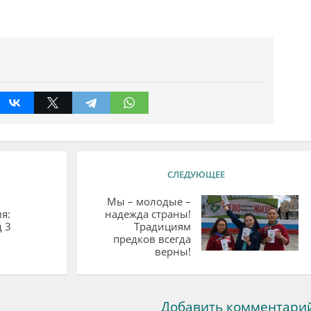
СЛЕДУЮЩЕЕ
Мы – молодые –
я:
надежда страны!
 3
Традициям
предков всегда
верны!
Добавить комментари