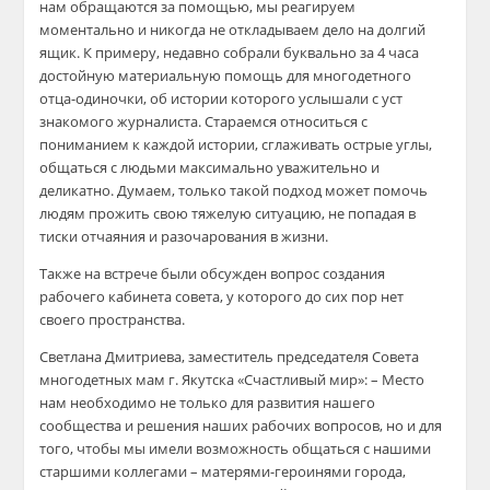
нам обращаются за помощью, мы реагируем
моментально и никогда не откладываем дело на долгий
ящик. К примеру, недавно собрали буквально за
4 часа
достойную материальную помощь для многодетного
отца-одиночки, об ис
тории которого услышали с уст
з
н
а
комого журналиста.
Стараемся
от
носиться с
пониманием к каждой истории, сглаживать острые углы,
общаться с людьми макси
мально уважительно и
деликатно. Думаем, только такой по
дход может помочь
людям прожить свою тяжелую ситуацию, не попадая в
тиски от
чая
ния и
разочарования в жизни.
Также на встрече были обсужден вопрос
создания
рабочего кабинета совет
а, у которого до сих пор нет
своего пространства.
Светлана Дмитриева, заместитель
председателя Совета
многодетных мам г. Якутска «Счастливый мир»
: –
Место
нам необходимо не только дл
я развития нашего
со
общества и решения наших рабочих вопросов
, но и для
того, чтобы мы
имели возможность общаться
с
нашими
старшими коллегами –
матерями-героинями города,