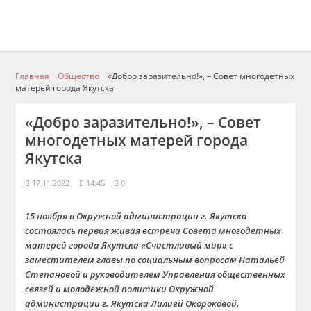
Главная
Общество
«Добро заразительно!», – Совет многодетных
матерей города Якутска
«Добро заразительно!», – Совет
многодетных матерей города
Якутска
17.11.2022
14:45
0
15 ноября в Окружной администрации г. Якутска
состоялась первая живая встреча Совета многодетных
матерей города Якутска «
Счастливый мир
» с
зам
естителем главы
по
социальным вопроса
м
Натальей
Степан
овой
и руководителем Управления общественных
связей и молодежной политики Окружной
администрации г. Якутска Лилией Окороковой
.