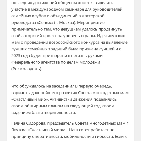
последних достижений общества хочется выделить
участие в
международном семинаре для руководителей
семейных клубов и объединений в мастерской
руководства «
Сенеж
» (г. Москва).
Мероприятие
примечательно тем, что девушкам удал
ось продвинуть
свой авторский пр
оект
на уровень страны. Идея якутских
мам о проведении всероссийского конкурса на выявление
лучших семейных традиций
была признана лучшей и с
2023 года будет притворяться
в жизнь руками
Федерального агентства по делам молодежи
(
Росмолодежь
).
Что
обсуждалось на заседа
нии? В
первую очередь,
варианты дальнейшего
развития Совета многодетных мам
«Счастливый мир». Активистки движения
поделились
своим обширным планом на следующий год, своим
видением благотворительности.
Галина Сидорова, председатель
Совета многодетных мам г.
Якутска «Счастливый мир»: – Наш совет работает по
принципу оперативности, мобильности и гибкости. Если к