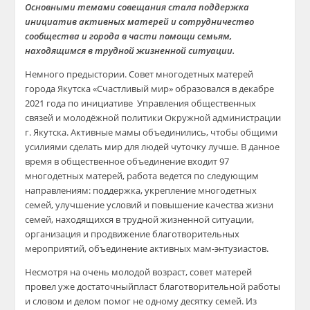
Основными темами
совещания
стала поддержка
инициатив активных матерей и сотрудничество
сообщества и города в части помощи семьям,
находящимся в трудной жизненной ситуации.
Немного предыстории. Совет многодетных матерей
города Якутска «Счастливый мир» образовался в декабре
2021 года по инициативе
Управления общественн
ых
связей и молодёжной политики
Окружной администрации
г. Якутска
.
Активные мамы объединились, чтобы общими
усилиями сдела
ть мир для людей чуточку лучше. В данное
время в обществ
енное объединение входит 97
многодетных матерей
, работа ведется по следующим
направлениям: поддержка, укрепление многодетных
семей, улучшение условий и повышение качества жизни
семей, находящихся в трудной жизненной ситуации,
организация и продвижение благотворительных
мероприятий, объединение активных мам-энтузиастов.
Несмотря
на очень молодой возраст, с
овет
м
атерей
провел
уже достаточный
пласт благотворительной работы
и словом и делом помог не одному десятку семей. Из