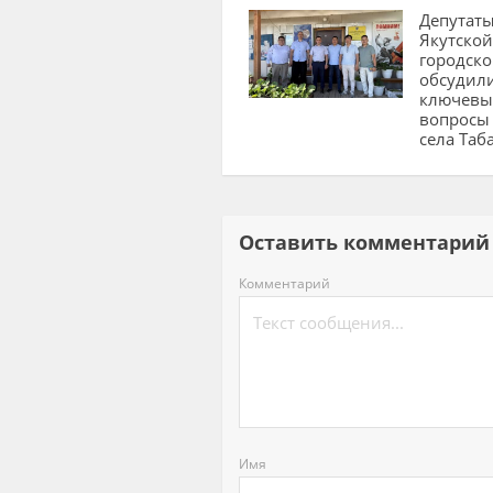
Депутат
Якутской
городск
обсудил
ключевы
вопросы
села Таб
Оставить комментар
Комментарий
Имя