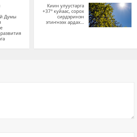
ы
Киин улуустарга
+37° куйаас, сорох
ой Думы
сирдэринэн
и
этиҥнээх ардах…
е
 развития
ага
ий