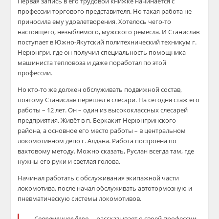
Первая запись в его трудовой книжке начинается с
профессии торгового представителя. Но такая работа не
приносила ему удовлетворения. Хотелось чего-то
настоящего, незыблемого, мужского ремесла. И Станислав
поступает в Южно-Якутский политехнический техникум г.
Нерюнгри, где он получил специальность помощника
машиниста тепловоза и даже поработал по этой
профессии.
Но кто-то же должен обслуживать подвижной состав,
поэтому Станислав перешёл в слесари. На сегодня стаж его
работы – 12 лет. Он – один из высококлассных слесарей
предприятия. Живёт в п. Беркакит Нерюнгринского
района, а основное его место работы – в центральном
локомотивном депо г. Алдана. Работа построена по
вахтовому методу. Можно сказать, Руслан всегда там, где
нужны его руки и светлая голова.
Начинал работать с обслуживания экипажной части
локомотива, после начал обслуживать автотормозную и
пневматическую системы локомотивов.
–
Современное депо
, – рассказывает о своей профессии