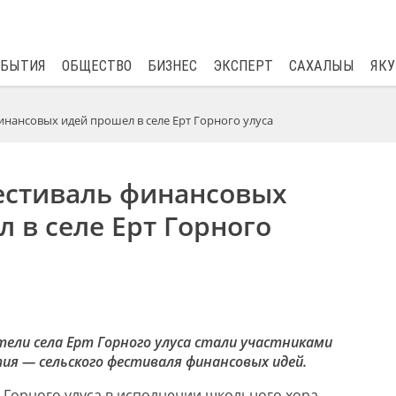
$
82.17
0.76
ОБЫТИЯ
ОБЩЕСТВО
БИЗНЕС
ЭКСПЕРТ
САХАЛЫЫ
ЯКУ
инансовых идей прошел в селе Ерт Горного улуса
естиваль финансовых
 в селе Ерт Горного
тели села Ерт Горного улуса стали участниками
ия — сельского фестиваля финансовых идей.
 Горного улуса в исполнении школьного хора.