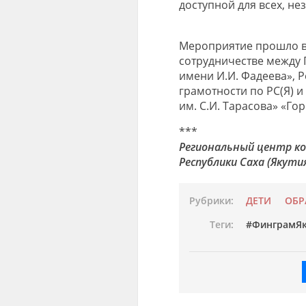
доступной для всех, не
Мероприятие прошло в 
сотрудничестве между
имени И.И. Фадеева»,
грамотности по РС(Я) 
им. С.И. Тарасова» «Го
***
Региональный центр к
Республики Саха (Якути
Рубрики:
ДЕТИ
ОБР
Теги:
ФинграмЯк