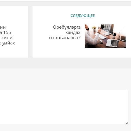
СЛЕДУЮЩЕЕ
нин
Өрөбүллэргэ
э 155
хайдах
 кини
сынньанабыт?
 аҕыйах
ий