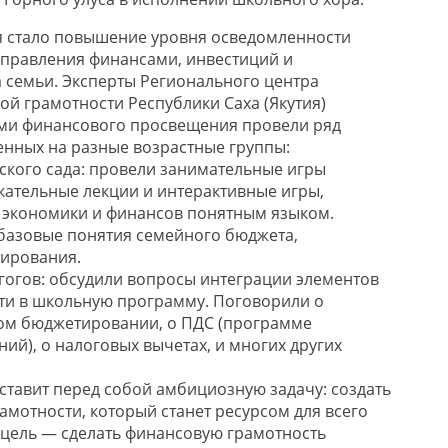
я стало повышение уровня осведомленности
управления финансами, инвестиций и
семьи. Эксперты Регионального центра
й грамотности Республики Саха (Якутия)
ами финансового просвещения провели ряд
нных на разные возрастные группы:
тского сада: провели занимательные игры
екательные лекции и интерактивные игры,
экономики и финансов понятным языком.
базовые понятия семейного бюджета,
тирования.
агогов: обсудили вопросы интеграции элементов
ти в школьную программу. Поговорили о
м бюджетировании, о ПДС (программе
ий), о налоговых вычетах, и многих других
тавит перед собой амбициозную задачу: создать
амотности, который станет ресурсом для всего
я цель — сделать финансовую грамотность