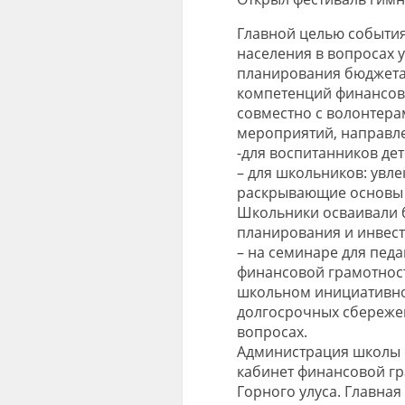
Главной целью событи
населения в вопросах 
планирования бюджета 
компетенций финансово
совместно с волонтер
мероприятий, направле
-для воспитанников де
– для школьников: увл
раскрывающие основы 
Школьники осваивали 
планирования и инвес
– на семинаре для пед
финансовой грамотнос
школьном инициативно
долгосрочных сбережен
вопросах.
Администрация школы с
кабинет финансовой гр
Горного улуса. Главна