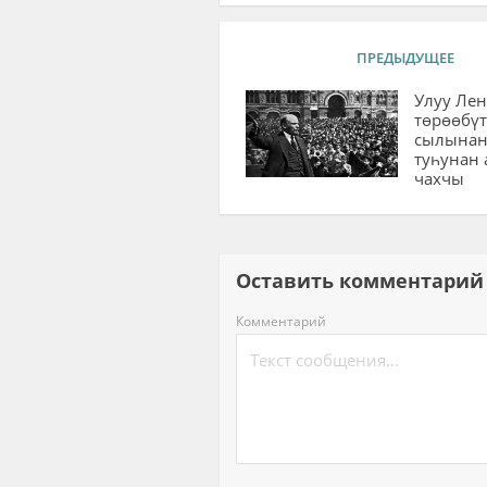
ПРЕДЫДУЩЕЕ
Улуу Ле
төрөөбүт
сылынан
туһунан
чахчы
Оставить комментар
Комментарий