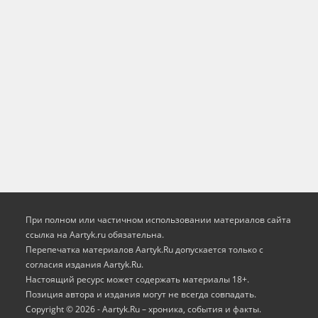
При полном или частичном использовании материалов сайта
ссылка на Aartyk.ru oбязательна.
Перепечатка материалов Aartyk.Ru допускается только с
согласия издания Aartyk.Ru.
Настоящий ресурс может содержать материалы 18+.
Позиция автора и издания могут не всегда совпадать.
Copyright © 2026 - Aartyk.Ru – хроника, события и факты.