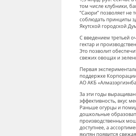
том числе клубники, б
“Саюри” позволяет не 
соблюдать принципы зд
Якутской городской Ду
С введением третьей о
гектар и производстве
Это позволит обеспечи
свежих овощах и зелен
Первая эксперименталь
поддержке Корпорации 
АО АКБ «Алмазэргиэнба
За эти годы выращиван
эффективность, вкус м
Раньше огурцы и помид
дошкольные образоват
производственных мощ
доступнее, а ассортиме
якутян появится свежая