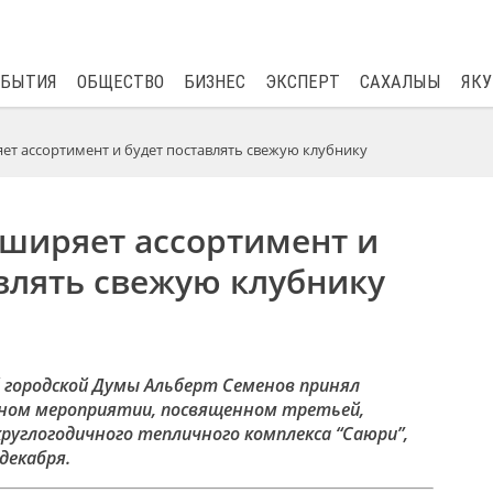
$
82.17
0.76
ОБЫТИЯ
ОБЩЕСТВО
БИЗНЕС
ЭКСПЕРТ
САХАЛЫЫ
ЯКУ
ет ассортимент и будет поставлять свежую клубнику
сширяет ассортимент и
влять свежую клубнику
 городской Думы Альберт Семенов принял
ном мероприятии, посвященном третьей,
руглогодичного тепличного комплекса “Саюри”,
декабря.