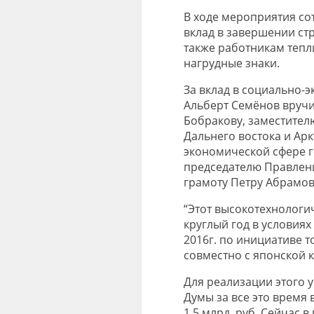
В ходе мероприятия с
вклад в завершении ст
также работникам тепл
нагрудные знаки.
За вклад в социально-
Альберт Семёнов вручил
Бобракову, заместител
Дальнего востока и Арк
экономической сфере г
председателю Правлени
грамоту Петру Абрамов
“Этот высокотехнолог
круглый год в условия
2016г. по инициативе т
совместно с японской 
Для реализации этого 
Думы за все это время
1,5 млрд. руб. Сейчас 