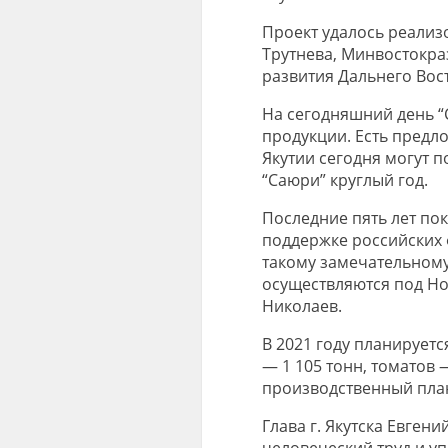
Проект удалось реализ
Трутнева, Минвостокр
развития Дальнего Вост
На сегодняшний день “
продукции. Есть предл
Якутии сегодня могут 
“Саюри” круглый год.
Последние пять лет пок
поддержке российских 
такому замечательному 
осуществляются под Но
Николаев.
В 2021 году планируетс
— 1 105 тонн, томатов 
производственный план
Глава г. Якутска Евген
человеческий труд и у