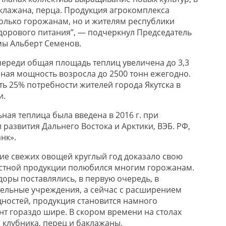
аклажана, перца. Продукция агрокомплекса
только горожанам, но и жителям республики
орового питания”, — подчеркнул Председатель
мы Альберт Семенов.
череди общая площадь теплиц увеличена до 3,3
нная мощность возросла до 2500 тонн ежегодно.
ть 25% потребности жителей города Якутска в
и.
ная теплица была введена в 2016 г. при
развития Дальнего Востока и Арктики, ВЭБ. РФ,
нк».
ие свежих овощей круглый год доказало свою
естной продукции полюбился многим горожанам.
оры поставлялись, в первую очередь, в
ельные учреждения, а сейчас с расширением
ностей, продукция становится намного
нт гораздо шире. В скором времени на столах
 клубника, перец и баклажаны.