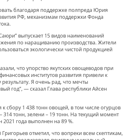
овать благодаря поддержке полпреда Юрия
азвития РФ, механизмам поддержки Фонда
ока.
Саюри” выпускает 15 видов наименований
ожения по наращиванию производства. Жители
пользоваться экологически чистой продукцией
азали, что упорство якутских овощеводов при
финансовых институтов развития привели к
результату. Я очень рад, что мечты
вый год”, — сказал Глава республики Айсен
я к сбору 1 438 тонн овощей, в том числе огурцов
— 314 тонн, зелени – 19 тонн. На текущий момент
 2021 года выполнен на 89 %.
ий Григорьев отметил, что вопреки всем скептикам,
порство реализовало поистине уникальный