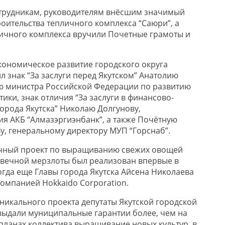
отрудникам, руководителям внёсшим значимый
роительства тепличного комплекса “Саюри”, а
ичного комплекса вручили Почетные грамоты и
экономическое развитие городского округа
 знак “За заслуги перед Якутском” Анатолию
ю министра Российской Федерации по развитию
тики, знак отличия “За заслуги в финансово-
орода Якутска” Николаю Долгунову,
я АКБ “Алмазэргиэнбанк”, а также Почётную
у, генеральному директору МУП “Горснаб”.
ичный проект по выращиванию свежих овощей
х вечной мерзлоты был реализован впервые в
огда еще Главы города Якутска Айсена Николаева
компанией Hokkaido Corporation.
уникального проекта депутаты Якутской городской
 выдали муниципальные гарантии более, чем на
в планах коллектива выращивание новых культур, в