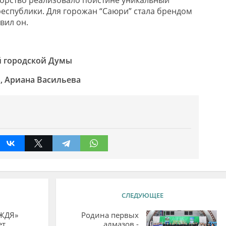
республики. Для горожан “Саюри” стала брендом
вил он.
й городской Думы
, Ариана Васильева
СЛЕДУЮЩЕЕ
«ЖДЯ»
Родина первых
ет
алмазов -