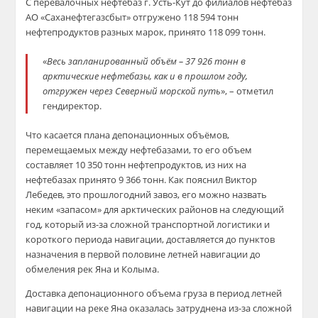
С перевалочных нефтебаз г. Усть-Кут до филиалов нефтебаз
АО «Саханефтегазсбыт» отгружено 118 594 тонн
нефтепродуктов разных марок, принято 118 099 тонн.
«
Весь запланированный объём – 37 926 тонн в
арктические нефтебазы, как и в прошлом году,
отгружен через Северный морской путь
», – отметил
гендиректор.
Что касается плана депонационных объёмов,
перемещаемых между нефтебазами, то его объем
составляет 10 350 тонн нефтепродуктов, из них на
нефтебазах принято 9 366 тонн. Как пояснил Виктор
Лебедев, это прошлогодний завоз, его можно назвать
неким «запасом» для арктических районов на следующий
год, который из-за сложной транспортной логистики и
короткого периода навигации, доставляется до пунктов
назначения в первой половине летней навигации до
обмеления рек Яна и Колыма.
Доставка депонационного объема груза в период летней
навигации на реке Яна оказалась затруднена из-за сложной