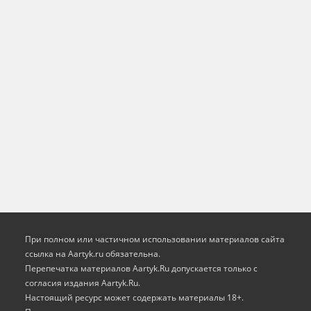
При полном или частичном использовании материалов сайта
ссылка на Aartyk.ru oбязательна.
Перепечатка материалов Aartyk.Ru допускается только с
согласия издания Aartyk.Ru.
Настоящий ресурс может содержать материалы 18+.